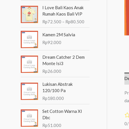
R
n
I Love Bali Kaos Anak
e
t
Rumah Kaos Bali VIP
n
Rp
72.500
–
Rp
80.500
u
t
a
k
Kamen 2M Salvia
n
:
Rp
92.000
g
h
a
Dream Catcher 2 Dem
r
Monte Isi3
g
Rp
26.000
a
De
:
Lukisan Abstrak
R
120/100 Pa
Pr
p
Rp
180.000
7
da
2
Set Cotton Warna Xl
.
Dbc
5
0
0
Rp
51.000