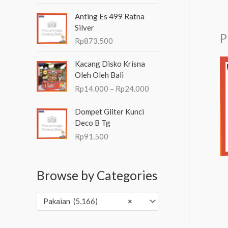
0
h
Anting Es 499 Ratna
i
Silver
P
n
Rp
873.500
g
R
g
Kacang Disko Krisna
e
a
Oleh Oleh Bali
n
R
Rp
14.000
–
Rp
24.000
t
p
a
8
Dompet Gliter Kunci
n
0
Deco B Tg
g
.
Rp
91.500
h
5
a
0
r
0
g
Browse by Categories
a
:
Pakaian (5,166)
×
R
p
1