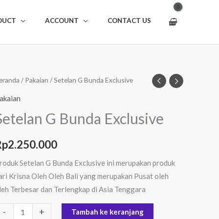
DUCT
ACCOUNT
CONTACT US
uantitas
eranda
/
Pakaian
/ Setelan G Bunda Exclusive
etelan
akaian
Setelan G Bunda Exclusive
unda
xclusive
Rp
2.250.000
roduk Setelan G Bunda Exclusive ini merupakan produk
ari Krisna Oleh Oleh Bali yang merupakan Pusat oleh
leh Terbesar dan Terlengkap di Asia Tenggara
-
+
Tambah ke keranjang