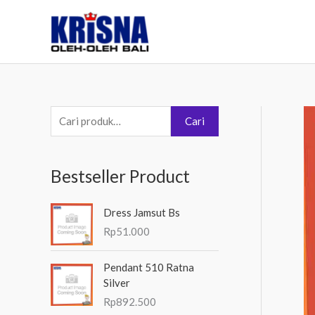
Lewati
ke
konten
P
Cari
e
n
Bestseller Product
c
a
Dress Jamsut Bs
r
Rp
51.000
i
a
Pendant 510 Ratna
Silver
n
Rp
892.500
u