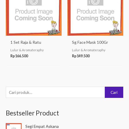
1 Set Raja & Ratu
Sg Face Mask 100Gr
Lulur & Aromateraphy
Lulur & Aromateraphy
Rp
166.500
Rp
149.500
P
Cari
e
n
Bestseller Product
c
a
Segi Empat Askana