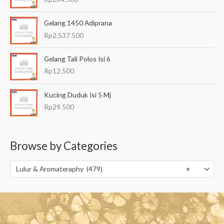
Gelang 1450 Adiprana
Rp
2.537.500
Gelang Tali Polos Isi 6
Rp
12.500
Kucing Duduk Isi 5 Mj
Rp
29.500
Browse by Categories
Lulur & Aromateraphy (479)
×