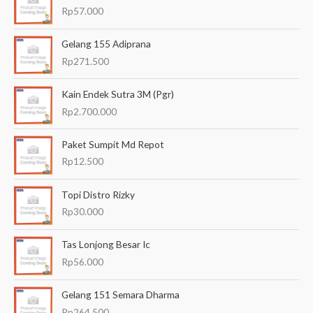
r
Rp
57.000
i
a
Gelang 155 Adiprana
n
Rp
271.500
u
Kain Endek Sutra 3M (Pgr)
n
Rp
2.700.000
t
u
Paket Sumpit Md Repot
k
Rp
12.500
:
Topi Distro Rizky
Rp
30.000
Tas Lonjong Besar Ic
Rp
56.000
Gelang 151 Semara Dharma
Rp
264.500