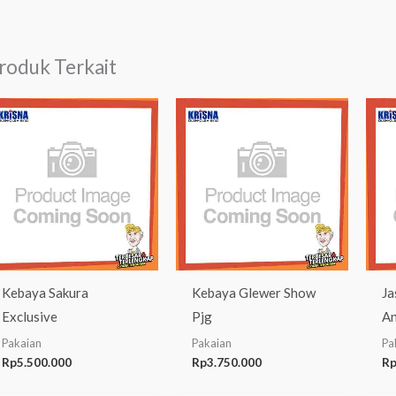
roduk Terkait
Kebaya Sakura
Kebaya Glewer Show
Ja
Exclusive
Pjg
An
Pakaian
Pakaian
Pa
Rp
5.500.000
Rp
3.750.000
R