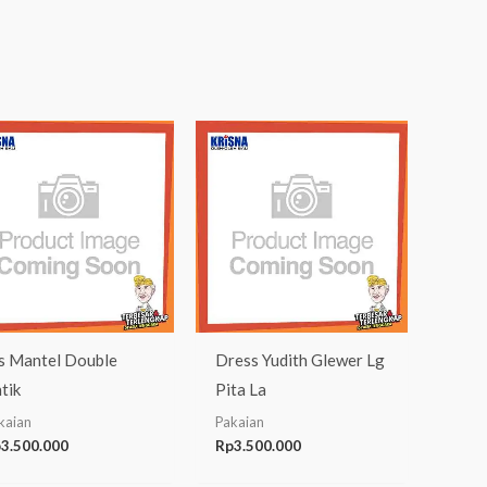
s Mantel Double
Dress Yudith Glewer Lg
tik
Pita La
kaian
Pakaian
p
3.500.000
Rp
3.500.000