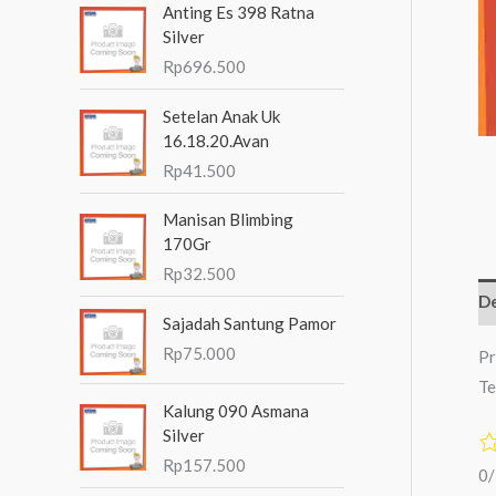
Anting Es 398 Ratna
n
Silver
t
Rp
696.500
u
Setelan Anak Uk
k
16.18.20.Avan
:
Rp
41.500
Manisan Blimbing
170Gr
Rp
32.500
De
Sajadah Santung Pamor
Rp
75.000
Pr
Te
Kalung 090 Asmana
Silver
Rp
157.500
0