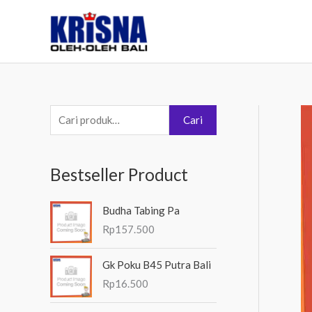
Lewati
ke
konten
P
Cari
e
n
Bestseller Product
c
a
Budha Tabing Pa
r
Rp
157.500
i
a
Gk Poku B45 Putra Bali
n
Rp
16.500
u