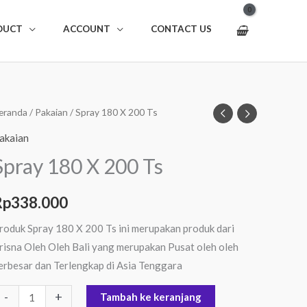
DUCT
ACCOUNT
CONTACT US
uantitas
eranda
/
Pakaian
/ Spray 180 X 200 Ts
pray
akaian
80
Spray 180 X 200 Ts
00
Rp
338.000
s
roduk Spray 180 X 200 Ts ini merupakan produk dari
risna Oleh Oleh Bali yang merupakan Pusat oleh oleh
erbesar dan Terlengkap di Asia Tenggara
-
+
Tambah ke keranjang