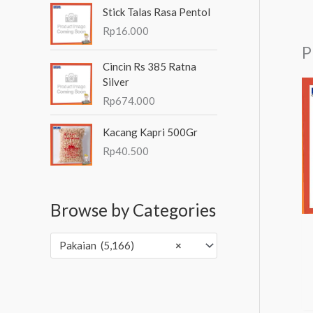
Stick Talas Rasa Pentol
Rp
16.000
P
Cincin Rs 385 Ratna
Silver
Rp
674.000
Kacang Kapri 500Gr
Rp
40.500
Browse by Categories
Pakaian (5,166)
×