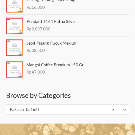
Rp
16.000
Pendant 1164 Ratna Silver
Rp
2.037.000
Jepit Pisang Pucuk Mekluh
Rp
32.500
Mangsi Coffee Premium 150 Gr
Rp
47.000
Browse by Categories
Pakaian (5,166)
×