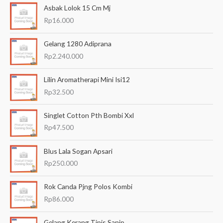
Asbak Lolok 15 Cm Mj
r
Rp
16.000
i
a
Gelang 1280 Adiprana
n
Rp
2.240.000
u
Lilin Aromatherapi Mini Isi12
n
Rp
32.500
t
u
Singlet Cotton Pth Bombi Xxl
k
Rp
47.500
:
Blus Lala Sogan Apsari
Rp
250.000
Rok Canda Pjng Polos Kombi
Rp
86.000
Gelang Kerang Tipis Sanip