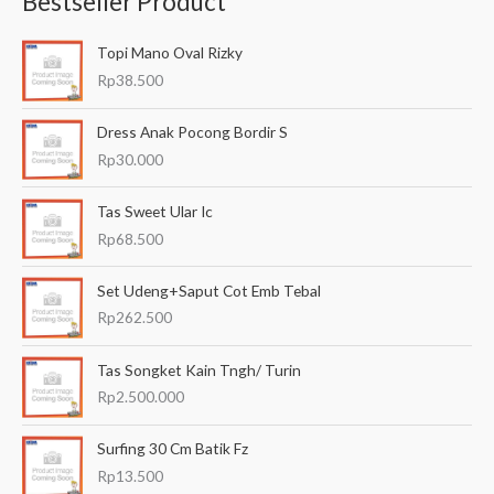
Bestseller Product
c
a
Topi Mano Oval Rizky
r
Rp
38.500
i
a
Dress Anak Pocong Bordir S
n
Rp
30.000
u
Tas Sweet Ular Ic
n
Rp
68.500
t
u
Set Udeng+Saput Cot Emb Tebal
k
Rp
262.500
:
Tas Songket Kain Tngh/ Turin
Rp
2.500.000
Surfing 30 Cm Batik Fz
Rp
13.500