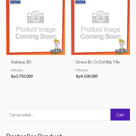
Kebaya 3D
Dress Bc Cs Dd Blg Tile
Pakaian
Pakaian
Rp
3.750.000
Rp
4.500.000
P
Cari
e
n