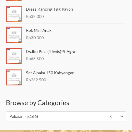
Dress Kancing Tgg Rayon
Rp
38.000
Rok Mini Anak
Rp
30.000
Ds.Ibu Pola (4Jenis)Pt.Agra
Rp
68.500
Set Alpaka 150 Kahyangan
Rp
262.500
Browse by Categories
Pakaian (5,166)
×