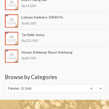
Rp
19.000
Lukisan Karikatur 30X40 Pa
Rp
45.000
Tas Bella Jesica
Rp
225.000
Atasan Kelelawar Rayon Kembang
Rp
80.500
Browse by Categories
Pakaian (5,166)
×