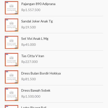
Pajangan 890 Adiprana
r
Rp
1.557.500
i
a
Sandal Joker Anak Tg
n
Rp
19.500
u
Set Vivi Anak L Mg
n
Rp
45.000
t
u
Tas Citta V Iran
k
Rp
227.000
:
Dress Bulan Bordir Hokkya
Rp
81.500
Dress Bawah Sobek
Rp
1.500.000
Ledre Pisang Bali