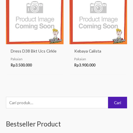
Dress D38 Bkt Ucs Cirkle
Kebaya Calista
Pakaian
Pakaian
Rp
3.500.000
Rp
3.900.000
P
Cari
e
n
Bestseller Product
c
a