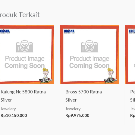
roduk Terkait
Kalung Nc 5800 Ratna
Bross 5700 Ratna
Pe
Silver
Silver
Si
Jewelery
Jewelery
Je
Rp
10.150.000
Rp
9.975.000
R