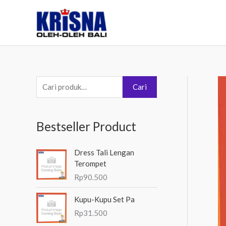
Lewati
ke
konten
P
Cari
e
n
Bestseller Product
c
a
Dress Tali Lengan
r
Terompet
i
Rp
90.500
a
Kupu-Kupu Set Pa
n
Rp
31.500
u