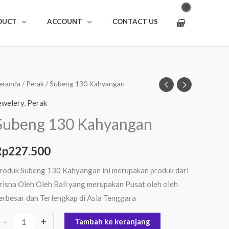
DUCT
ACCOUNT
CONTACT US
uantitas
eranda
/
Perak
/ Subeng 130 Kahyangan
ubeng
ewelery
,
Perak
30
Subeng 130 Kahyangan
ahyangan
Rp
227.500
roduk Subeng 130 Kahyangan ini merupakan produk dari
risna Oleh Oleh Bali yang merupakan Pusat oleh oleh
erbesar dan Terlengkap di Asia Tenggara
-
+
Tambah ke keranjang