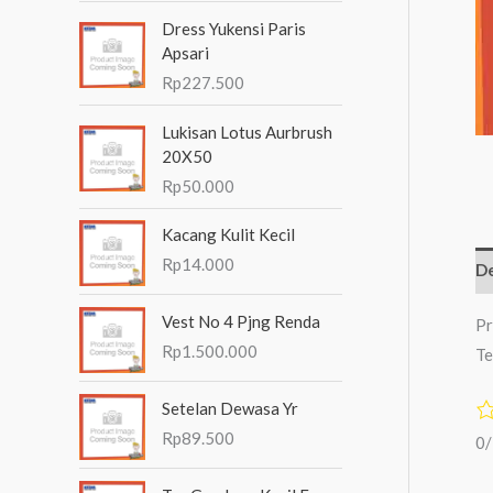
n
Dress Yukensi Paris
t
Apsari
Rp
227.500
u
k
Lukisan Lotus Aurbrush
:
20X50
Rp
50.000
Kacang Kulit Kecil
Rp
14.000
De
Vest No 4 Pjng Renda
Pr
Rp
1.500.000
Te
Setelan Dewasa Yr
Rp
89.500
0