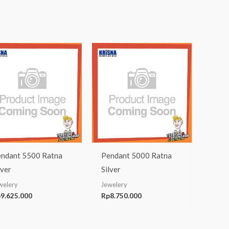
ndant 5500 Ratna
Pendant 5000 Ratna
lver
Silver
welery
Jewelery
p
9.625.000
Rp
8.750.000