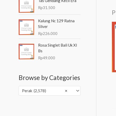
Tas Gendang Kecil Era
Rp
31.500
P
Kalung Nc 129 Ratna
Silver
Rp
226.000
Rosa Singlet Bali Uk Xl
Bs
Rp
49.000
Browse by Categories
Perak (2,578)
×