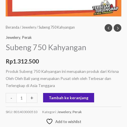
Beranda
/
Jewelery
/ Subeng 750 Kahyangan
Jewelery
,
Perak
Subeng 750 Kahyangan
Rp
1.312.500
Produk Subeng 750 Kahyangan ini merupakan produk dari Krisna
Oleh Oleh Bali yang merupakan Pusat oleh oleh Terbesar dan
Terlengkap di Asia Tenggara
-
+
Tambah ke keranjang
SKU:
801403000510
Kategori:
Jewelery
,
Perak
Add to wishlist