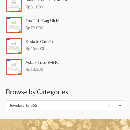
Rp
31.000
Tas Tote Bag Uk M
Rp
79.000
Kuda 50 Cm Pa
Rp
455.000
Asbak Tutul (M) Pa
Rp
13.500
Browse by Categories
Jewelery (2,552)
×