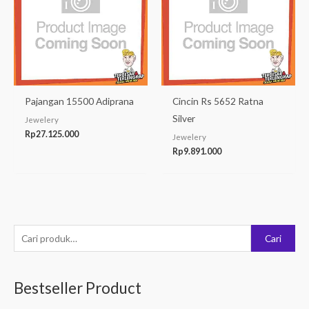
Pajangan 15500 Adiprana
Cincin Rs 5652 Ratna
Silver
Jewelery
Rp
27.125.000
Jewelery
Rp
9.891.000
P
Cari
e
n
Bestseller Product
c
a