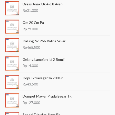
Dress Anak Uk 4.6.8 Avan
r
Rp
31.000
i
a
Om 20 Cm Pa
n
Rp
79.000
u
Kalung Nc 266 Ratna Silver
n
Rp
465.500
t
u
Gelang Lampion Isi 2 Romli
k
Rp
14.000
:
Kopi Extravaganza 200Gr
Rp
43.500
Dompet Mawar Prada Besar Tg
Rp
127.000
Sandal Exlusive-Kaze Bh