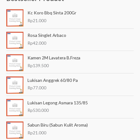
a
Kc Koro Bbq Sinta 200Gr
r
Rp
21.000
i
a
Rosa Singlet Arbaco
n
Rp
42.000
u
Kamen 2M Lavatera B.Freza
n
Rp
139.500
t
u
Lukisan Anggrek 60/80 Pa
k
Rp
77.000
:
Lukisan Legong Asmara 135/85
Rp
530.000
Sabun Biru (Sabun Kulit Aroma)
Rp
21.000