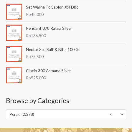
Set Warna Tc Sablon Xxl Dbc
Rp
42.000
Pendant 078 Ratna Silver
Rp
136.500
Nectar Sea Salt & Nibs 100 Gr
Rp
75.500
Cincin 300 Asmana Silver
Rp
525.000
Browse by Categories
Perak (2,578)
×