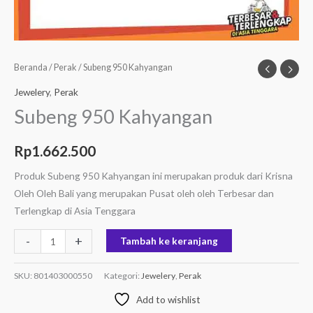
Beranda
/
Perak
/ Subeng 950 Kahyangan
Jewelery
,
Perak
Subeng 950 Kahyangan
Rp
1.662.500
Produk Subeng 950 Kahyangan ini merupakan produk dari Krisna
Oleh Oleh Bali yang merupakan Pusat oleh oleh Terbesar dan
Terlengkap di Asia Tenggara
-
+
Tambah ke keranjang
SKU:
801403000550
Kategori:
Jewelery
,
Perak
Add to wishlist