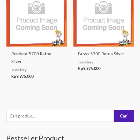
Pendant 5700 Ratna
Bross 5700 Ratna Silver
Silver
Jewelery
Rp
9.975.000
Jewelery
Rp
9.975.000
P
Cari
e
n
Bestseller Product
c