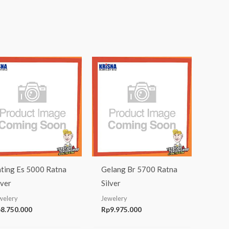
ting Es 5000 Ratna
Gelang Br 5700 Ratna
lver
Silver
welery
Jewelery
p
8.750.000
Rp
9.975.000