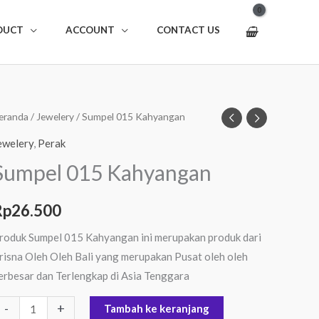
DUCT
ACCOUNT
CONTACT US
uantitas
eranda
/
Jewelery
/ Sumpel 015 Kahyangan
umpel
ewelery
,
Perak
15
Sumpel 015 Kahyangan
ahyangan
Rp
26.500
roduk Sumpel 015 Kahyangan ini merupakan produk dari
risna Oleh Oleh Bali yang merupakan Pusat oleh oleh
erbesar dan Terlengkap di Asia Tenggara
-
+
Tambah ke keranjang