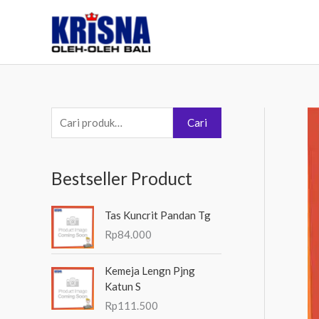
Lewati
ke
konten
P
Cari
e
n
Bestseller Product
c
a
Tas Kuncrit Pandan Tg
r
Rp
84.000
i
a
Kemeja Lengn Pjng
Katun S
n
Rp
111.500
u