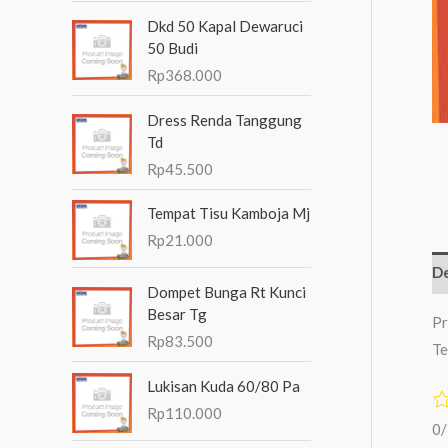
n
Dkd 50 Kapal Dewaruci
t
50 Budi
Rp
368.000
u
k
Dress Renda Tanggung
:
Td
Rp
45.500
Tempat Tisu Kamboja Mj
Rp
21.000
De
Dompet Bunga Rt Kunci
Besar Tg
Pr
Rp
83.500
Te
Lukisan Kuda 60/80 Pa
Rp
110.000
0