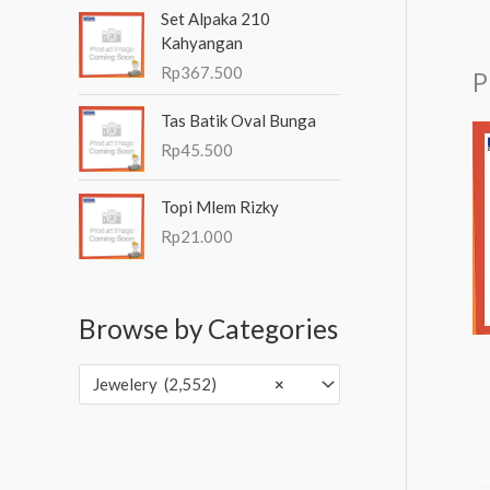
Set Alpaka 210
Kahyangan
Rp
367.500
P
Tas Batik Oval Bunga
Rp
45.500
Topi Mlem Rizky
Rp
21.000
Browse by Categories
Jewelery (2,552)
×