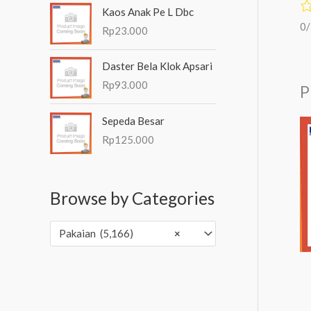
Kaos Anak Pe L Dbc
0
Rp
23.000
Daster Bela Klok Apsari
Rp
93.000
P
Sepeda Besar
Rp
125.000
Browse by Categories
Pakaian (5,166)
×