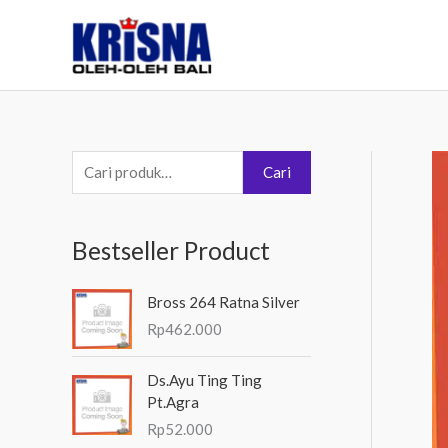
Lewati
ke
konten
P
Cari
e
n
Bestseller Product
c
a
Bross 264 Ratna Silver
r
Rp
462.000
i
a
Ds.Ayu Ting Ting
Pt.Agra
n
Rp
52.000
u