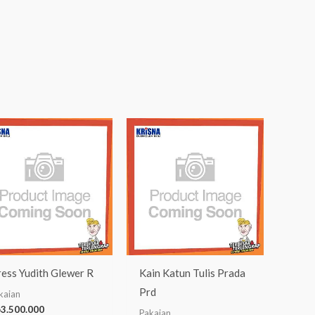
ess Yudith Glewer R
Kain Katun Tulis Prada
Prd
kaian
p
3.500.000
Pakaian