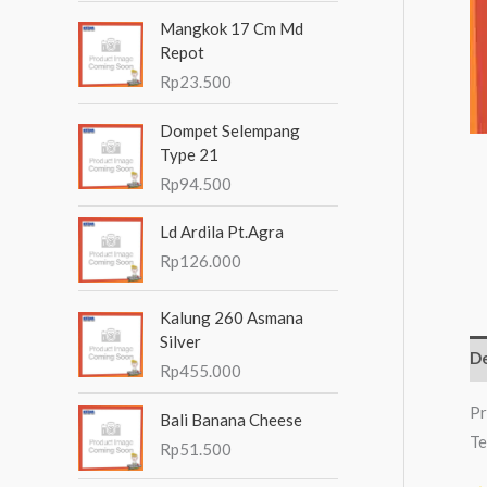
n
Mangkok 17 Cm Md
t
Repot
Rp
23.500
u
k
Dompet Selempang
:
Type 21
Rp
94.500
Ld Ardila Pt.Agra
Rp
126.000
Kalung 260 Asmana
Silver
De
Rp
455.000
Pr
Bali Banana Cheese
Te
Rp
51.500