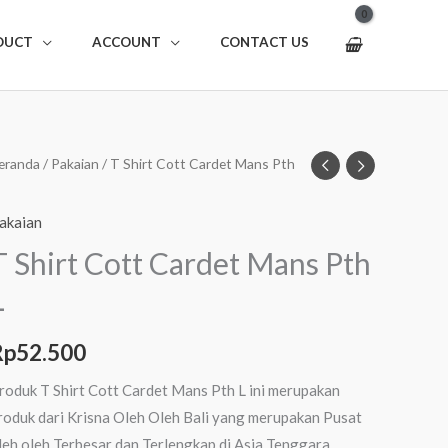
DUCT
ACCOUNT
CONTACT US
uantitas
eranda
/
Pakaian
/ T Shirt Cott Cardet Mans Pth
hirt
akaian
ott
T Shirt Cott Cardet Mans Pth
ardet
L
ans
th
Rp
52.500
roduk T Shirt Cott Cardet Mans Pth L ini merupakan
roduk dari Krisna Oleh Oleh Bali yang merupakan Pusat
leh oleh Terbesar dan Terlengkap di Asia Tenggara