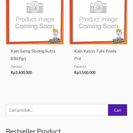
Kain Sarng Slndng Sutra
Kain Katun Tulis Prada
Btk(Pgr)
Prd
Pakaian
Pakaian
Rp
3.600.000
Rp
5.500.000
P
Cari
e
n
Bestseller Product
c