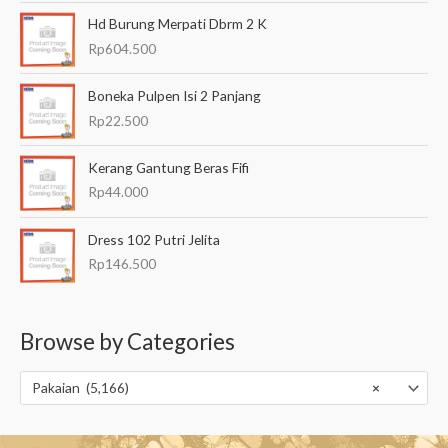
Hd Burung Merpati Dbrm 2 K
Rp
604.500
Boneka Pulpen Isi 2 Panjang
Rp
22.500
Kerang Gantung Beras Fifi
Rp
44.000
Dress 102 Putri Jelita
Rp
146.500
Browse by Categories
Pakaian (5,166)
×