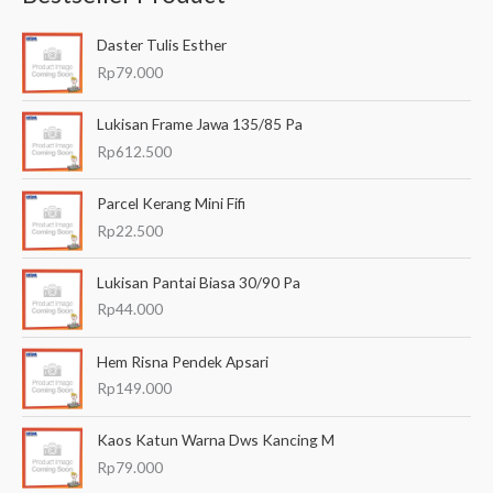
a
Daster Tulis Esther
r
Rp
79.000
i
a
Lukisan Frame Jawa 135/85 Pa
n
Rp
612.500
u
Parcel Kerang Mini Fifi
n
Rp
22.500
t
u
Lukisan Pantai Biasa 30/90 Pa
k
Rp
44.000
:
Hem Risna Pendek Apsari
Rp
149.000
Kaos Katun Warna Dws Kancing M
Rp
79.000