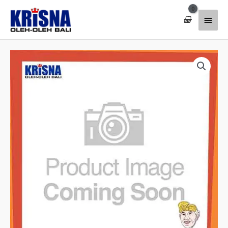
Lewati
Menu
ke
konten
Utam
Kuantitas
Tas
Bundar
20
Cm
Hitam
Andi