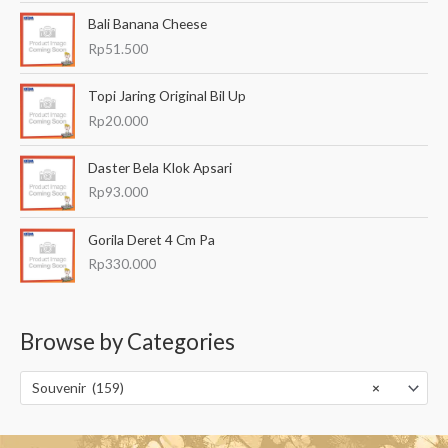
Bali Banana Cheese
Rp
51.500
Topi Jaring Original Bil Up
Rp
20.000
Daster Bela Klok Apsari
Rp
93.000
Gorila Deret 4 Cm Pa
Rp
330.000
Browse by Categories
Souvenir (159)
×