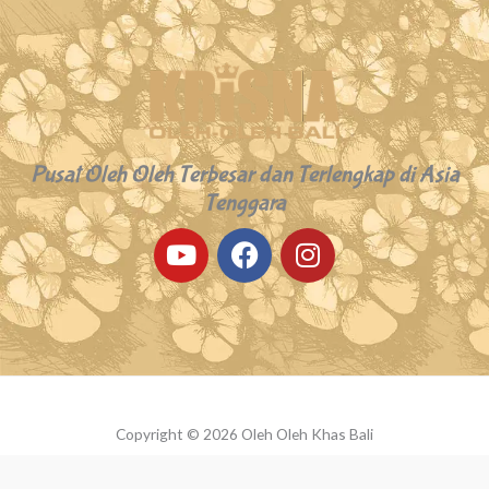
Pusat Oleh Oleh Terbesar dan Terlengkap di Asia
Tenggara
Y
F
I
o
a
n
u
c
s
t
e
t
u
b
a
b
o
g
e
o
r
k
a
Copyright © 2026 Oleh Oleh Khas Bali
m
Powered by Oleh Oleh Khas Bali