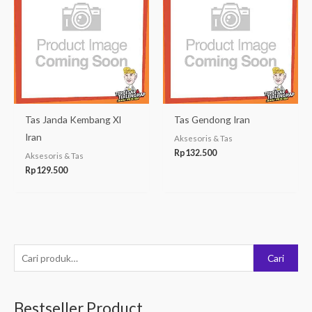
Tas Janda Kembang Xl
Tas Gendong Iran
Iran
Aksesoris & Tas
Rp
132.500
Aksesoris & Tas
Rp
129.500
P
Cari
e
n
Bestseller Product
c