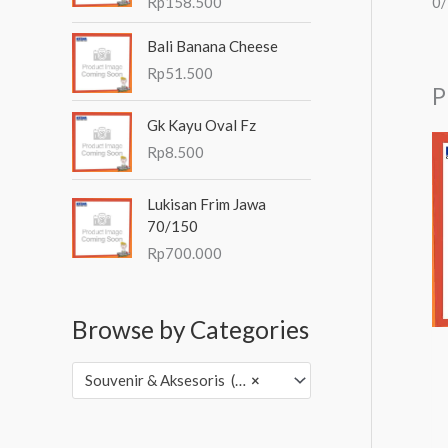
0
Rp
158.500
Bali Banana Cheese
Rp
51.500
P
Gk Kayu Oval Fz
Rp
8.500
Lukisan Frim Jawa
70/150
Rp
700.000
Browse by Categories
Souvenir & Aksesoris (3,502)
×