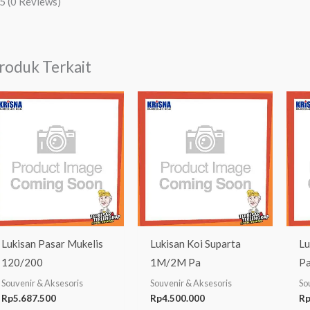
/5
(0 Reviews)
roduk Terkait
Lukisan Pasar Mukelis
Lukisan Koi Suparta
Lu
120/200
1M/2M Pa
P
Souvenir & Aksesoris
Souvenir & Aksesoris
So
Rp
5.687.500
Rp
4.500.000
R