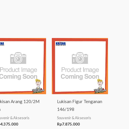
kisan Arang 120/2M
Lukisan Figur Tenganan
a
146/198
uvenir & Aksesoris
Souvenir & Aksesoris
p
4.375.000
Rp
7.875.000