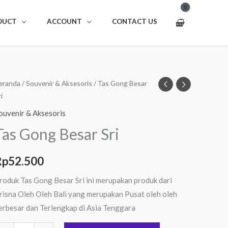
DUCT
ACCOUNT
CONTACT US
uantitas
eranda
/
Souvenir & Aksesoris
/ Tas Gong Besar
i
as
ong
ouvenir & Aksesoris
esar
Tas Gong Besar Sri
ri
Rp
52.500
roduk Tas Gong Besar Sri ini merupakan produk dari
risna Oleh Oleh Bali yang merupakan Pusat oleh oleh
erbesar dan Terlengkap di Asia Tenggara