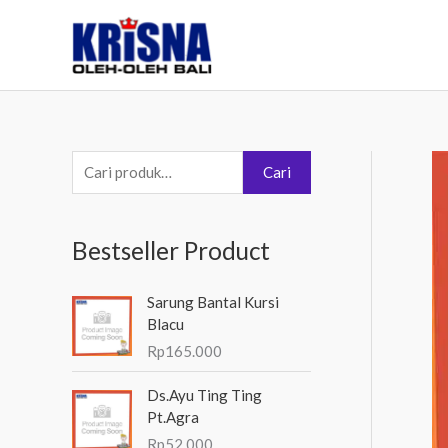
Lewati
ke
konten
P
Cari
e
n
Bestseller Product
c
a
Sarung Bantal Kursi
r
Blacu
i
Rp
165.000
a
Ds.Ayu Ting Ting
n
Pt.Agra
u
Rp
52.000