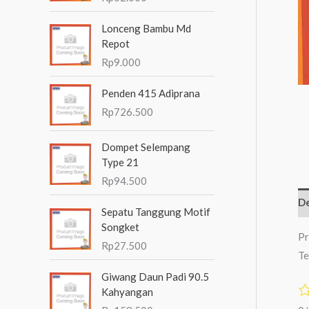
n
Lonceng Bambu Md
t
Repot
u
Rp
9.000
k
Penden 415 Adiprana
:
Rp
726.500
Dompet Selempang
Type 21
Rp
94.500
De
Sepatu Tanggung Motif
Songket
Pr
Rp
27.500
Te
Giwang Daun Padi 90.5
Kahyangan