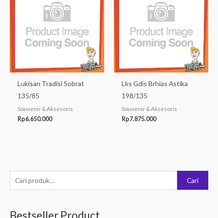
Lukisan Tradisi Sobrat
Lks Gdis Brhias Astika
135/85
198/135
Souvenir & Aksesoris
Souvenir & Aksesoris
Rp
6.650.000
Rp
7.875.000
P
Cari
e
n
Bestseller Product
c