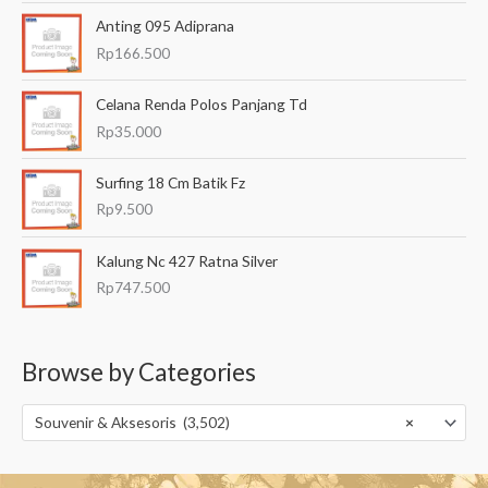
Anting 095 Adiprana
Rp
166.500
Celana Renda Polos Panjang Td
Rp
35.000
Surfing 18 Cm Batik Fz
Rp
9.500
Kalung Nc 427 Ratna Silver
Rp
747.500
Browse by Categories
Souvenir & Aksesoris (3,502)
×