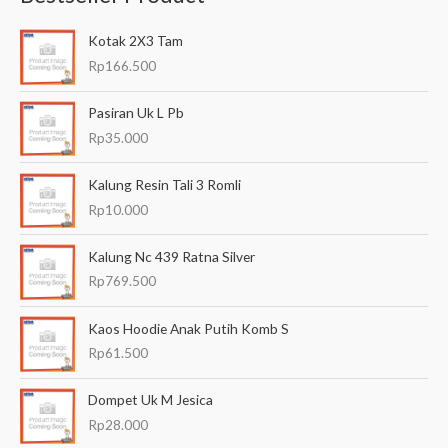
a
Kotak 2X3 Tam
r
Rp
166.500
i
a
Pasiran Uk L Pb
n
Rp
35.000
u
Kalung Resin Tali 3 Romli
n
Rp
10.000
t
u
Kalung Nc 439 Ratna Silver
k
Rp
769.500
:
Kaos Hoodie Anak Putih Komb S
Rp
61.500
Dompet Uk M Jesica
Rp
28.000