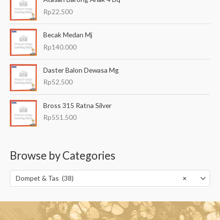
Rp
22.500
Becak Medan Mj
Rp
140.000
Daster Balon Dewasa Mg
Rp
52.500
Bross 315 Ratna Silver
Rp
551.500
Browse by Categories
Dompet & Tas (38)
×