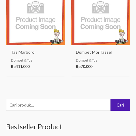
Tas Marboro
Dompet Moi Tassel
Dompet & Tas
Dompet & Tas
Rp
411.000
Rp
70.000
P
Cari
e
n
Bestseller Product
c
a