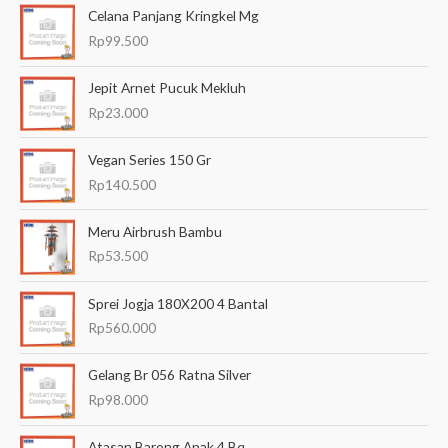
Celana Panjang Kringkel Mg
r
Rp
99.500
i
a
Jepit Arnet Pucuk Mekluh
n
Rp
23.000
u
Vegan Series 150 Gr
n
Rp
140.500
t
u
Meru Airbrush Bambu
k
Rp
53.500
:
Sprei Jogja 180X200 4 Bantal
Rp
560.000
Gelang Br 056 Ratna Silver
Rp
98.000
Atasan Barong Anak 4 Bq