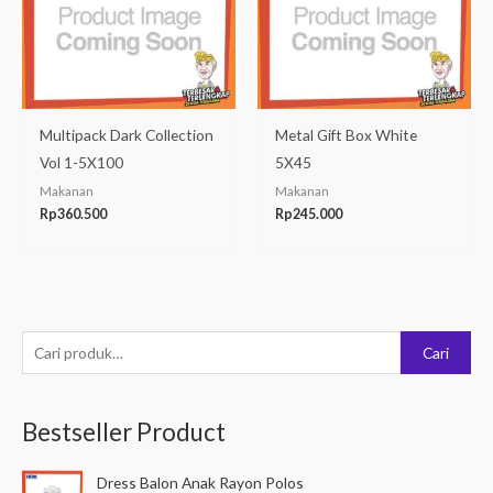
Multipack Dark Collection
Metal Gift Box White
Vol 1-5X100
5X45
Makanan
Makanan
Rp
360.500
Rp
245.000
P
Cari
e
n
Bestseller Product
c
a
Dress Balon Anak Rayon Polos