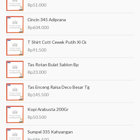
r
Rp
51.000
i
a
Cincin 345 Adiprana
n
Rp
604.000
u
T Shirt Cott Cewek Putih Xl Ck
n
Rp
91.500
t
u
Tas Rotan Bulat Sablon Bp
k
Rp
23.000
:
Tas Enceng Raisa Deco Besar Tg
Rp
145.500
Kopi Arabusta 200Gr
Rp
50.500
Sumpel 335 Kahyangan
Rp
586.500