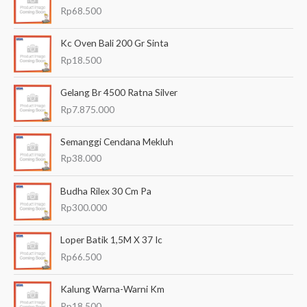
r
Rp
68.500
i
a
Kc Oven Bali 200 Gr Sinta
n
Rp
18.500
u
Gelang Br 4500 Ratna Silver
n
Rp
7.875.000
t
u
Semanggi Cendana Mekluh
k
Rp
38.000
:
Budha Rilex 30 Cm Pa
Rp
300.000
Loper Batik 1,5M X 37 Ic
Rp
66.500
Kalung Warna-Warni Km
Rp
18.500