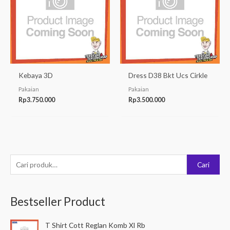
Kebaya 3D
Dress D38 Bkt Ucs Cirkle
Pakaian
Pakaian
Rp
3.750.000
Rp
3.500.000
P
Cari
e
n
Bestseller Product
c
a
T Shirt Cott Reglan Komb Xl Rb