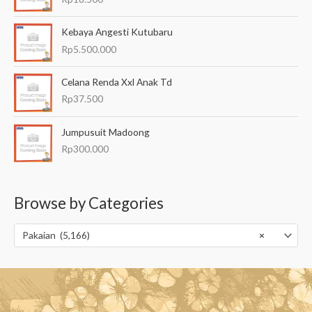
Kebaya Angesti Kutubaru
Rp
5.500.000
Celana Renda Xxl Anak Td
Rp
37.500
Jumpusuit Madoong
Rp
300.000
Browse by Categories
Pakaian (5,166)
×