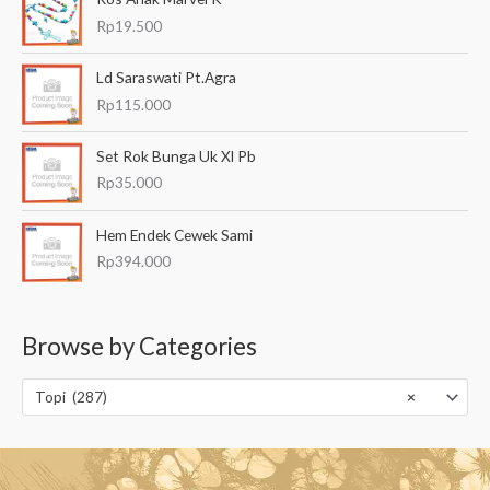
Rp
19.500
Ld Saraswati Pt.Agra
Rp
115.000
Set Rok Bunga Uk Xl Pb
Rp
35.000
Hem Endek Cewek Sami
Rp
394.000
Browse by Categories
Topi (287)
×