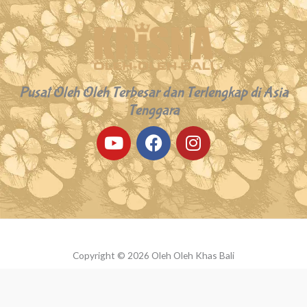
Pusat Oleh Oleh Terbesar dan Terlengkap di Asia
Tenggara
Y
F
I
o
a
n
u
c
s
t
e
t
u
b
a
b
o
g
e
o
r
k
a
Copyright © 2026 Oleh Oleh Khas Bali
m
Powered by Oleh Oleh Khas Bali