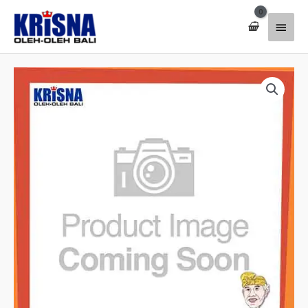
Lewati
Menu
ke
konten
Utam
Kuantitas
Topi
Bolong
Busa
Rizky