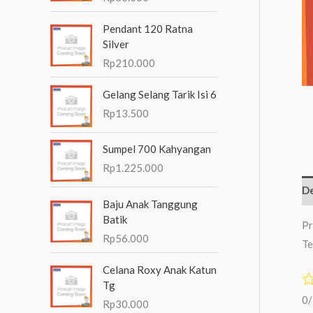
n
Pendant 120 Ratna
t
Silver
u
Rp
210.000
k
Gelang Selang Tarik Isi 6
:
Rp
13.500
Sumpel 700 Kahyangan
Rp
1.225.000
De
Baju Anak Tanggung
Batik
Pr
Rp
56.000
Te
Celana Roxy Anak Katun
Tg
0
Rp
30.000