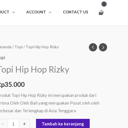
DUCT
ACCOUNT
CONTACT US
uantitas
eranda
/
Topi
/ Topi Hip Hop Rizky
opi
opi
ip
Topi Hip Hop Rizky
op
izky
Rp
35.000
roduk Topi Hip Hop Rizky ini merupakan produk dari
risna Oleh Oleh Bali yang merupakan Pusat oleh oleh
erbesar dan Terlengkap di Asia Tenggara
-
+
Tambah ke keranjang