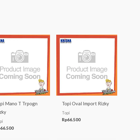
pi Mano T Trpogn
Topi Oval Import Rizky
zky
Topi
Rp
66.500
pi
p
66.500