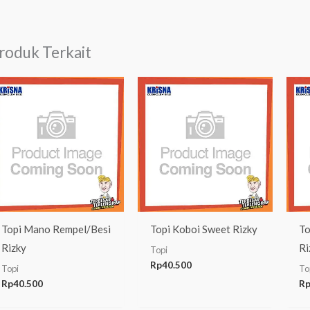
roduk Terkait
Topi Mano Rempel/Besi
Topi Koboi Sweet Rizky
To
Rizky
Ri
Topi
Rp
40.500
Topi
To
Rp
40.500
R