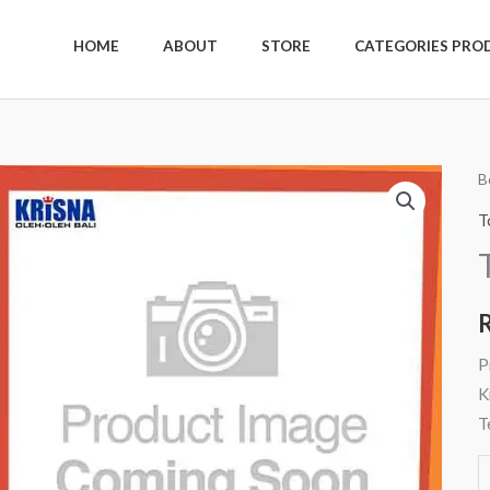
HOME
ABOUT
STORE
CATEGORIES PRO
K
B
T
T
H
H
R
P
K
T