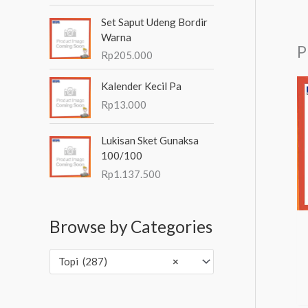
Set Saput Udeng Bordir
Warna
P
Rp
205.000
Kalender Kecil Pa
Rp
13.000
Lukisan Sket Gunaksa
100/100
Rp
1.137.500
Browse by Categories
Topi (287)
×