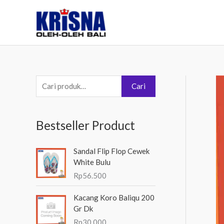
Lewati
ke
konten
P
Cari
e
n
Bestseller Product
c
a
Sandal Flip Flop Cewek
r
White Bulu
i
Rp
56.500
a
Kacang Koro Baliqu 200
n
Gr Dk
u
Rp
30.000