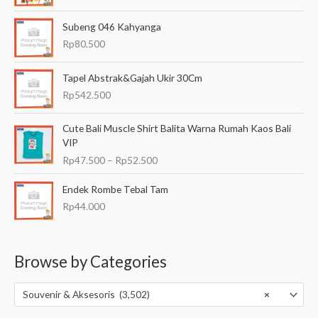
p
7
Subeng 046 Kahyanga
2
Rp
80.500
.
5
0
Tapel Abstrak&Gajah Ukir 30Cm
0
Rp
542.500
h
i
R
Cute Bali Muscle Shirt Balita Warna Rumah Kaos Bali
n
e
VIP
g
n
Rp
47.500
–
Rp
52.500
g
t
a
a
Endek Rombe Tebal Tam
R
n
p
Rp
44.000
g
8
h
0
a
.
r
Browse by Categories
5
g
0
a
0
:
Souvenir & Aksesoris (3,502)
×
R