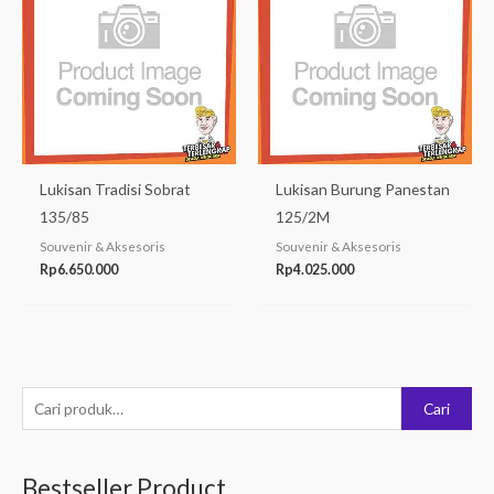
Lukisan Tradisi Sobrat
Lukisan Burung Panestan
135/85
125/2M
Souvenir & Aksesoris
Souvenir & Aksesoris
Rp
6.650.000
Rp
4.025.000
P
Cari
e
n
Bestseller Product
c