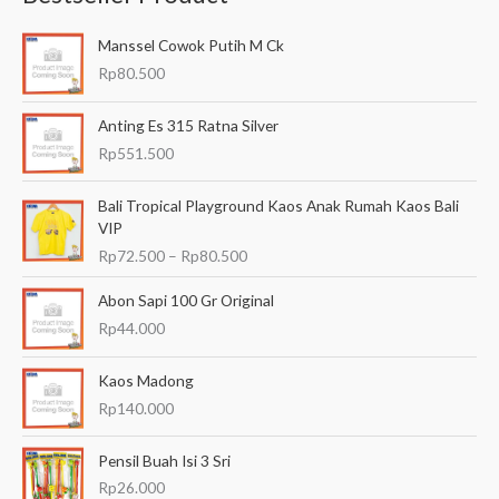
a
Manssel Cowok Putih M Ck
r
Rp
80.500
i
a
Anting Es 315 Ratna Silver
n
Rp
551.500
u
R
Bali Tropical Playground Kaos Anak Rumah Kaos Bali
n
e
VIP
t
n
Rp
72.500
–
Rp
80.500
t
u
a
k
Abon Sapi 100 Gr Original
n
:
Rp
44.000
g
h
a
Kaos Madong
r
Rp
140.000
g
a
Pensil Buah Isi 3 Sri
:
R
Rp
26.000