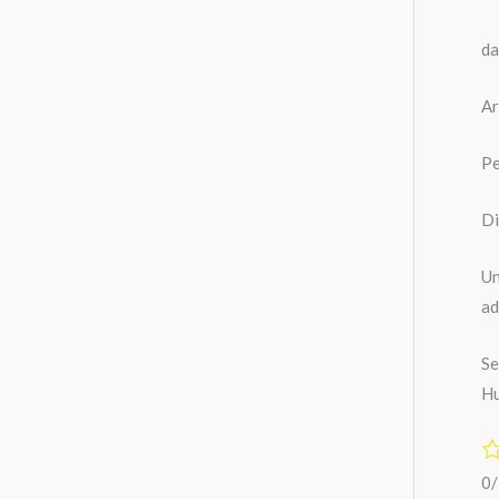
da
Ar
Pe
Di
Un
ad
Se
Hu
0