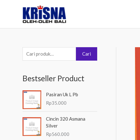
Lewati
ke
konten
P
Cari
e
n
Bestseller Product
c
a
Pasiran Uk L Pb
r
Rp
35.000
i
a
Cincin 320 Asmana
Silver
n
Rp
560.000
u