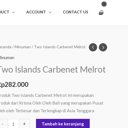
DUCT
ACCOUNT
CONTACT US
uantitas
eranda
/
Minuman
/ Two Islands Carbenet Melrot
wo
inuman
slands
Two Islands Carbenet Melrot
arbenet
elrot
Rp
282.000
roduk Two Islands Carbenet Melrot ini merupakan
roduk dari Krisna Oleh Oleh Bali yang merupakan Pusat
leh oleh Terbesar dan Terlengkap di Asia Tenggara
-
+
Tambah ke keranjang