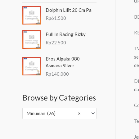
UK
Dolphin Lilit 20 Cm Pa
BE
Rp
61.500
KE
Full In Racing Rizky
Rp
22.500
TW
se
Bros Alpaka 080
de
Asmana Silver
Rp
140.000
Di
da
Browse by Categories
Co
Minuman (26)
×
Te
Je