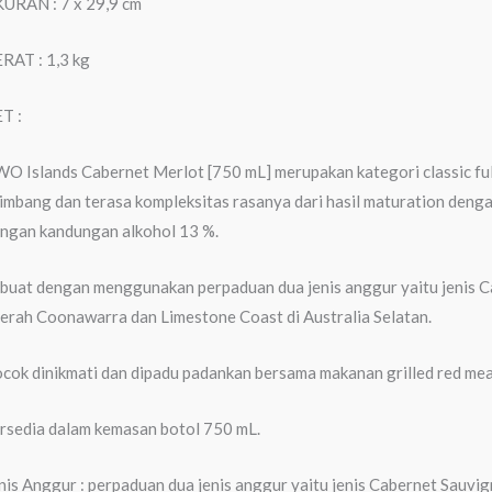
URAN : 7 x 29,9 cm
RAT : 1,3 kg
T :
O Islands Cabernet Merlot [750 mL] merupakan kategori classic fu
imbang dan terasa kompleksitas rasanya dari hasil maturation deng
ngan kandungan alkohol 13 %.
buat dengan menggunakan perpaduan dua jenis anggur yaitu jenis C
erah Coonawarra dan Limestone Coast di Australia Selatan.
cok dinikmati dan dipadu padankan bersama makanan grilled red meat
rsedia dalam kemasan botol 750 mL.
nis Anggur : perpaduan dua jenis anggur yaitu jenis Cabernet Sauvi