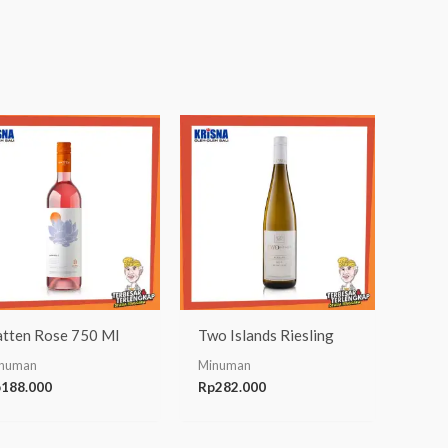
tten Rose 750 Ml
Two Islands Riesling
numan
Minuman
p
188.000
Rp
282.000