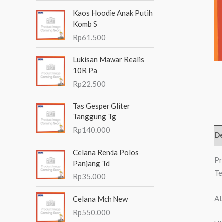
n
Kaos Hoodie Anak Putih
t
Komb S
Rp
61.500
u
k
Lukisan Mawar Realis
:
10R Pa
Rp
22.500
Tas Gesper Gliter
Tanggung Tg
Rp
140.000
De
Celana Renda Polos
Pr
Panjang Td
Te
Rp
35.000
A
Celana Mch New
Rp
550.000