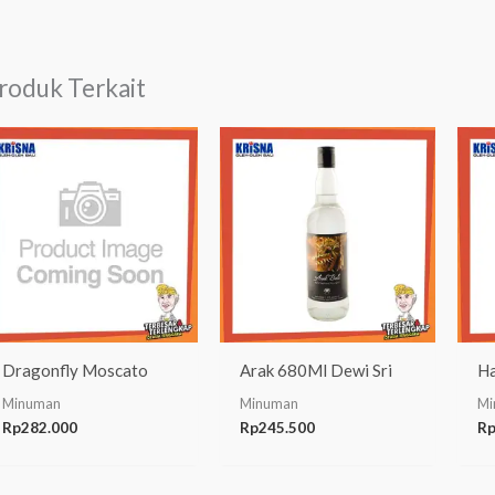
roduk Terkait
Dragonfly Moscato
Arak 680Ml Dewi Sri
Ha
Minuman
Minuman
Mi
Rp
282.000
Rp
245.500
R