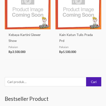
Kebaya Kartini Glewer
Kain Katun Tulis Prada
Show
Prd
Pakaian
Pakaian
Rp
3.500.000
Rp
5.500.000
P
Cari
e
n
Bestseller Product
c
a