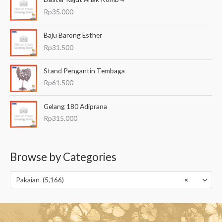
Rp
35.000
Baju Barong Esther
Rp
31.500
Stand Pengantin Tembaga
Rp
61.500
Gelang 180 Adiprana
Rp
315.000
Browse by Categories
Pakaian (5,166)
×