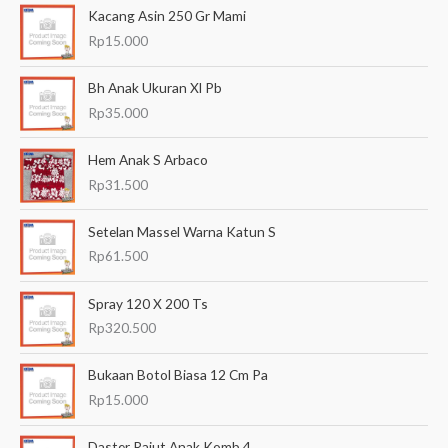
Kacang Asin 250 Gr Mami
r
Rp
15.000
i
a
Bh Anak Ukuran Xl Pb
n
Rp
35.000
u
Hem Anak S Arbaco
n
Rp
31.500
t
u
Setelan Massel Warna Katun S
k
Rp
61.500
:
Spray 120 X 200 Ts
Rp
320.500
Bukaan Botol Biasa 12 Cm Pa
Rp
15.000
Daster Rajut Anak Komb 4