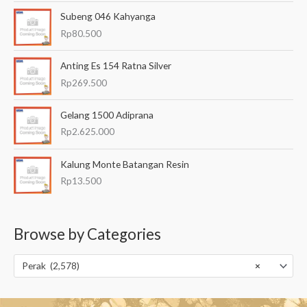
Subeng 046 Kahyanga
Rp
80.500
Anting Es 154 Ratna Silver
Rp
269.500
Gelang 1500 Adiprana
Rp
2.625.000
Kalung Monte Batangan Resin
Rp
13.500
Browse by Categories
Perak (2,578)
×