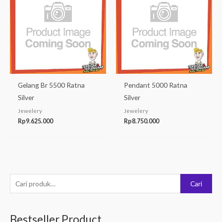
Gelang Br 5500 Ratna
Pendant 5000 Ratna
Silver
Silver
Jewelery
Jewelery
Rp
9.625.000
Rp
8.750.000
P
Cari
e
n
Bestseller Product
c