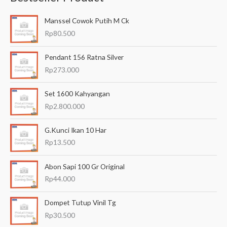
a
Manssel Cowok Putih M Ck
r
Rp
80.500
i
a
Pendant 156 Ratna Silver
n
Rp
273.000
u
Set 1600 Kahyangan
n
Rp
2.800.000
t
u
G.Kunci Ikan 10 Har
k
Rp
13.500
:
Abon Sapi 100 Gr Original
Rp
44.000
Dompet Tutup Vinil Tg
Rp
30.500