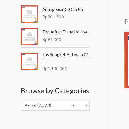
Anjing Sisir 20 Cm Pa
Rp
201.500
P
Top Arium Elena Hokkya
Rp
91.000
Tas Songket Belawan 01
L
Rp
1.100.000
Browse by Categories
Perak (2,578)
×