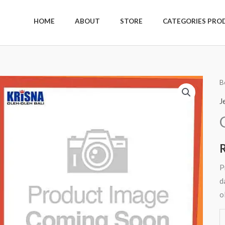
HOME
ABOUT
STORE
CATEGORIES PRO
K
B
G
J
B
5
R
S
P
d
o