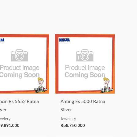
ncin Rs 5652 Ratna
Anting Es 5000 Ratna
lver
Silver
welery
Jewelery
p
9.891.000
Rp
8.750.000