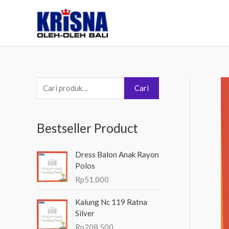
Lewati
ke
konten
P
Cari
e
n
Bestseller Product
c
a
Dress Balon Anak Rayon
r
Polos
i
Rp
51.000
a
Kalung Nc 119 Ratna
n
Silver
u
Rp
208.500