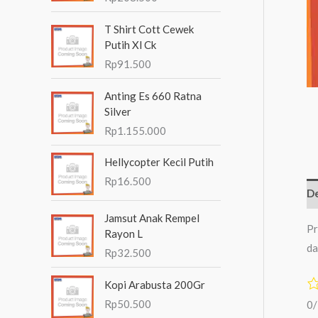
n
T Shirt Cott Cewek
t
Putih Xl Ck
u
Rp
91.500
k
Anting Es 660 Ratna
:
Silver
Rp
1.155.000
Hellycopter Kecil Putih
Rp
16.500
De
Jamsut Anak Rempel
Pr
Rayon L
da
Rp
32.500
Kopi Arabusta 200Gr
Rp
50.500
0