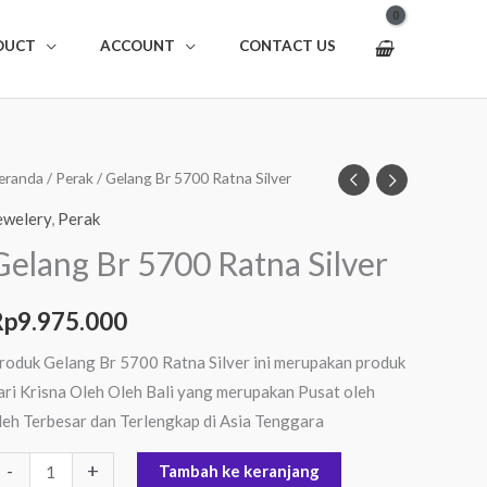
DUCT
ACCOUNT
CONTACT US
uantitas
eranda
/
Perak
/ Gelang Br 5700 Ratna Silver
elang
ewelery
,
Perak
r
Gelang Br 5700 Ratna Silver
700
atna
Rp
9.975.000
ilver
roduk Gelang Br 5700 Ratna Silver ini merupakan produk
ari Krisna Oleh Oleh Bali yang merupakan Pusat oleh
leh Terbesar dan Terlengkap di Asia Tenggara
-
+
Tambah ke keranjang