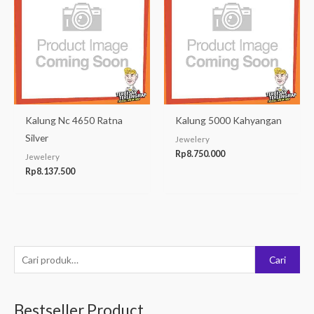
Kalung Nc 4650 Ratna
Kalung 5000 Kahyangan
Silver
Jewelery
Rp
8.750.000
Jewelery
Rp
8.137.500
P
Cari
e
n
Bestseller Product
c