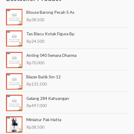
a
Blouse Barong Pecah S As
r
Rp
38.500
i
a
Tas Blacu Kotak Figura Bp
n
Rp
24.500
u
Anting 040 Semara Dharma
n
Rp
70.000
t
u
Blazer Batik Sm-12
k
Rp
131.500
:
Gelang 284 Kahyangan
Rp
497.000
Miniatur Pak Hatta
Rp
38.500