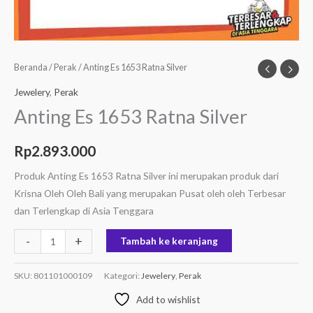
Beranda
/
Perak
/ Anting Es 1653 Ratna Silver
Jewelery
,
Perak
Anting Es 1653 Ratna Silver
Rp
2.893.000
Produk Anting Es 1653 Ratna Silver ini merupakan produk dari
Krisna Oleh Oleh Bali yang merupakan Pusat oleh oleh Terbesar
dan Terlengkap di Asia Tenggara
-
+
Tambah ke keranjang
SKU:
801101000109
Kategori:
Jewelery
,
Perak
Add to wishlist