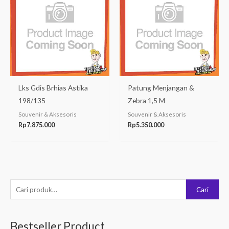
Lks Gdis Brhias Astika
Patung Menjangan &
198/135
Zebra 1,5 M
Souvenir & Aksesoris
Souvenir & Aksesoris
Rp
7.875.000
Rp
5.350.000
P
Cari
e
n
Bestseller Product
c