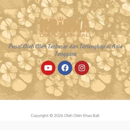
Pusat Oleh Oleh Terbesar dan Terlengkap di Asia
Tenggara
Y
F
I
o
a
n
u
c
s
t
e
t
u
b
a
b
o
g
e
o
r
k
a
Copyright © 2026 Oleh Oleh Khas Bali
m
Powered by Oleh Oleh Khas Bali