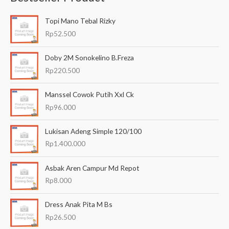
a
Topi Mano Tebal Rizky
r
Rp
52.500
i
a
Doby 2M Sonokelino B.Freza
n
Rp
220.500
u
Manssel Cowok Putih Xxl Ck
n
Rp
96.000
t
u
Lukisan Adeng Simple 120/100
k
Rp
1.400.000
:
Asbak Aren Campur Md Repot
Rp
8.000
Dress Anak Pita M Bs
Rp
26.500