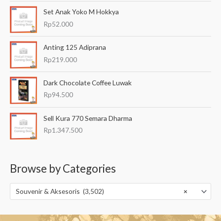
Set Anak Yoko M Hokkya
Rp
52.000
Anting 125 Adiprana
Rp
219.000
Dark Chocolate Coffee Luwak
Rp
94.500
Sell Kura 770 Semara Dharma
Rp
1.347.500
Browse by Categories
Souvenir & Aksesoris (3,502)
×