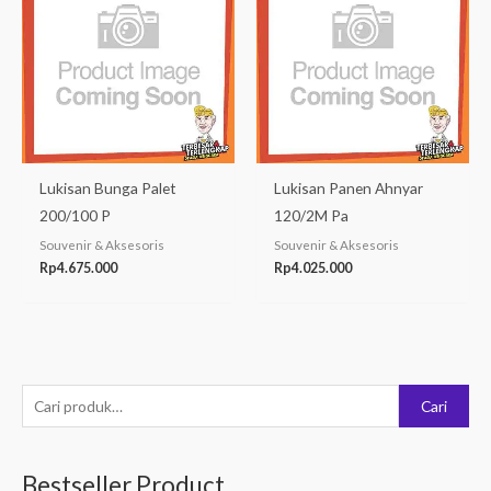
Lukisan Bunga Palet
Lukisan Panen Ahnyar
200/100 P
120/2M Pa
Souvenir & Aksesoris
Souvenir & Aksesoris
Rp
4.675.000
Rp
4.025.000
P
Cari
e
n
Bestseller Product
c