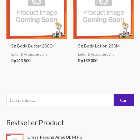
Sg Body Butter 200Gr
Sg Body Lotion 230Ml
Lulur & Aromateraphy
Lulur & Aromateraphy
Rp
243.500
Rp
189.000
P
Cari
e
n
Bestseller Product
c
a
Dress Payung Anak Uk M Pb