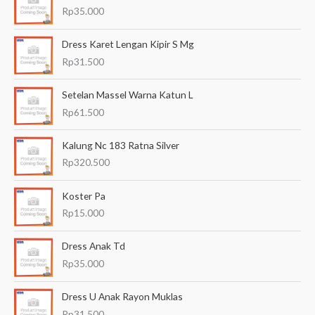
r
Rp
35.000
i
a
Dress Karet Lengan Kipir S Mg
n
Rp
31.500
u
Setelan Massel Warna Katun L
n
Rp
61.500
t
u
Kalung Nc 183 Ratna Silver
k
Rp
320.500
:
Koster Pa
Rp
15.000
Dress Anak Td
Rp
35.000
Dress U Anak Rayon Muklas
Rp
31.500