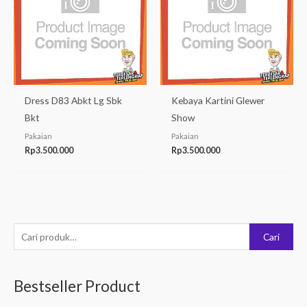
Dress D83 Abkt Lg Sbk
Kebaya Kartini Glewer
Bkt
Show
Pakaian
Pakaian
Rp
3.500.000
Rp
3.500.000
P
Cari
e
n
Bestseller Product
c
a