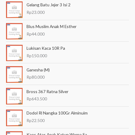
Gelang Batu Jejer 3 Isi 2
r
Rp
23.000
i
a
Blus Muslim Anak M Esther
n
Rp
44.000
u
Lukisan Kaca 10R Pa
n
Rp
150.000
t
u
Ganesha (M)
k
Rp
80.000
:
Bross 367 Ratna Silver
Rp
643.500
Dodol Rl Nangka 100Gr Alminuim
Rp
22.500
Kaos Atas Anak Katun Warna Sa