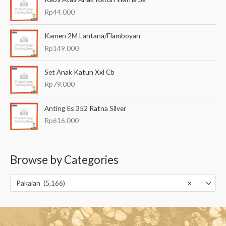
Rp
44.000
Kamen 2M Lantana/Flamboyan
Rp
149.000
Set Anak Katun Xxl Cb
Rp
79.000
Anting Es 352 Ratna Silver
Rp
616.000
Browse by Categories
Pakaian (5,166)
×