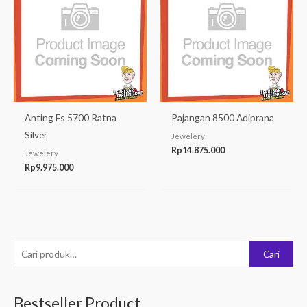
Anting Es 5700 Ratna
Pajangan 8500 Adiprana
Silver
Jewelery
Rp
14.875.000
Jewelery
Rp
9.975.000
P
Cari
e
n
Bestseller Product
c