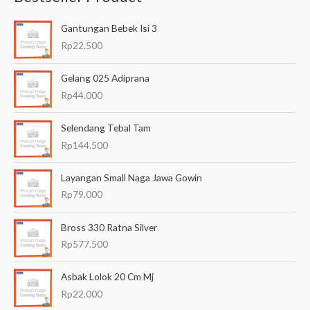
a
Gantungan Bebek Isi 3
r
Rp
22.500
i
a
Gelang 025 Adiprana
n
Rp
44.000
u
Selendang Tebal Tam
n
Rp
144.500
t
u
Layangan Small Naga Jawa Gowin
k
Rp
79.000
:
Bross 330 Ratna Silver
Rp
577.500
Asbak Lolok 20 Cm Mj
Rp
22.000