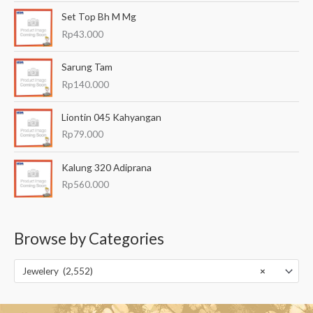
Set Top Bh M Mg
Rp
43.000
Sarung Tam
Rp
140.000
Liontin 045 Kahyangan
Rp
79.000
Kalung 320 Adiprana
Rp
560.000
Browse by Categories
Jewelery (2,552)
×