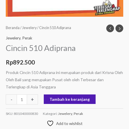
Beranda
/
Jewelery
/ Cincin 510 Adiprana
Jewelery
,
Perak
Cincin 510 Adiprana
Rp
892.500
Produk Cincin 510 Adiprana ini merupakan produk dari Krisna Oleh
Oleh Bali yang merupakan Pusat oleh oleh Terbesar dan
Terlengkap di Asia Tenggara
-
+
Tambah ke keranjang
SKU:
801040000830
Kategori:
Jewelery
,
Perak
Add to wishlist