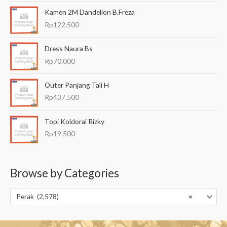
Kamen 2M Dandelion B.Freza
Rp
122.500
Dress Naura Bs
Rp
70.000
Outer Panjang Tali H
Rp
437.500
Topi Koldorai Rizky
Rp
19.500
Browse by Categories
Perak (2,578)
×