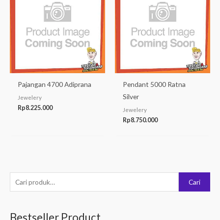
Pajangan 4700 Adiprana
Pendant 5000 Ratna
Silver
Jewelery
Rp
8.225.000
Jewelery
Rp
8.750.000
P
Cari
e
n
Bestseller Product
c