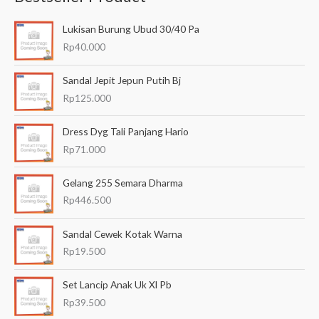
a
Lukisan Burung Ubud 30/40 Pa
r
Rp
40.000
i
a
Sandal Jepit Jepun Putih Bj
n
Rp
125.000
u
Dress Dyg Tali Panjang Hario
n
Rp
71.000
t
u
Gelang 255 Semara Dharma
k
Rp
446.500
:
Sandal Cewek Kotak Warna
Rp
19.500
Set Lancip Anak Uk Xl Pb
Rp
39.500