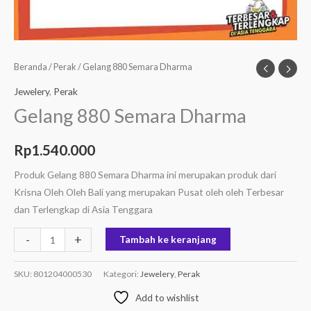
Beranda
/
Perak
/ Gelang 880 Semara Dharma
Jewelery
,
Perak
Gelang 880 Semara Dharma
Rp
1.540.000
Produk Gelang 880 Semara Dharma ini merupakan produk dari
Krisna Oleh Oleh Bali yang merupakan Pusat oleh oleh Terbesar
dan Terlengkap di Asia Tenggara
-
+
Tambah ke keranjang
SKU:
801204000530
Kategori:
Jewelery
,
Perak
Add to wishlist