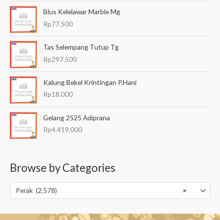
Blus Kelelawar Marble Mg
Rp
77.500
Tas Selempang Tutup Tg
Rp
297.500
Kalung Bekel Krintingan P.Hani
Rp
18.000
Gelang 2525 Adiprana
Rp
4.419.000
Browse by Categories
Perak (2,578)
×