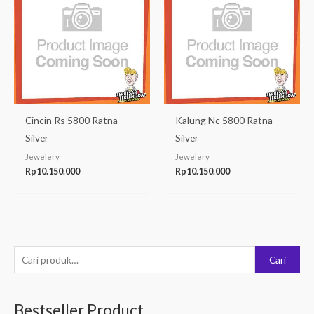
Cincin Rs 5800 Ratna
Kalung Nc 5800 Ratna
Silver
Silver
Jewelery
Jewelery
Rp
10.150.000
Rp
10.150.000
P
Cari
e
n
Bestseller Product
c