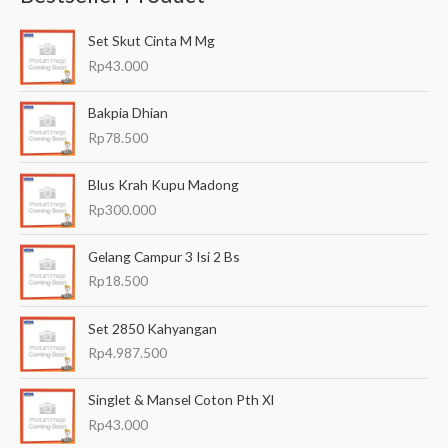
a
Set Skut Cinta M Mg
r
Rp
43.000
i
a
Bakpia Dhian
n
Rp
78.500
u
Blus Krah Kupu Madong
n
Rp
300.000
t
u
Gelang Campur 3 Isi 2 Bs
k
Rp
18.500
:
Set 2850 Kahyangan
Rp
4.987.500
Singlet & Mansel Coton Pth Xl
Rp
43.000