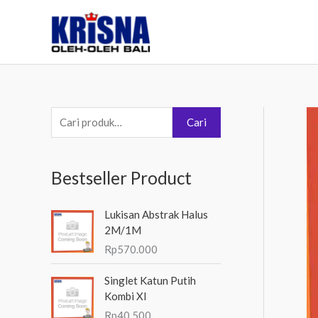
Lewati
ke
konten
P
Cari
e
n
Bestseller Product
c
a
Lukisan Abstrak Halus
r
2M/1M
i
Rp
570.000
a
Singlet Katun Putih
n
Kombi Xl
u
Rp
40.500