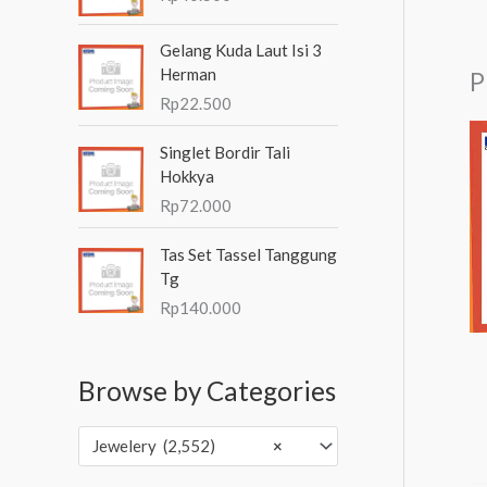
Gelang Kuda Laut Isi 3
Herman
P
Rp
22.500
Singlet Bordir Tali
Hokkya
Rp
72.000
Tas Set Tassel Tanggung
Tg
Rp
140.000
Browse by Categories
Jewelery (2,552)
×