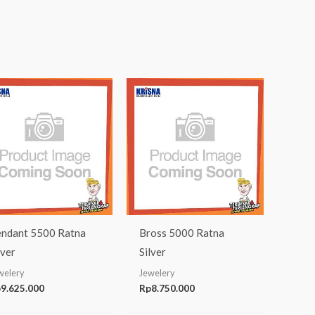
ndant 5500 Ratna
Bross 5000 Ratna
lver
Silver
welery
Jewelery
p
9.625.000
Rp
8.750.000