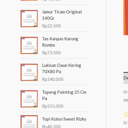
n
Jamur Tiram Original
t
140Gr
u
Rp
22.500
k
Tas Kanpas Karung
:
Rombe
Rp
73.500
Lukisan Daun Kering
70X80 Pa
De
Rp
140.000
Pr
Topeng Painting 25 Cm
Pa
da
Rp
555.000
Topi Koboi Sweet Rizky
0
Rp
40.500