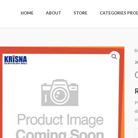
HOME
ABOUT
STORE
CATEGORIES PRO
K
B
C
J
R
6
R
S
P
d
o