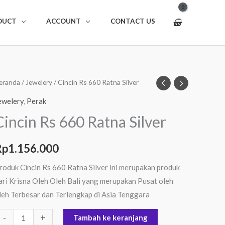
DUCT
ACCOUNT
CONTACT US
uantitas
eranda
/
Jewelery
/ Cincin Rs 660 Ratna Silver
incin
ewelery
,
Perak
s
Cincin Rs 660 Ratna Silver
60
atna
Rp
1.156.000
ilver
roduk Cincin Rs 660 Ratna Silver ini merupakan produk
ari Krisna Oleh Oleh Bali yang merupakan Pusat oleh
leh Terbesar dan Terlengkap di Asia Tenggara
-
+
Tambah ke keranjang