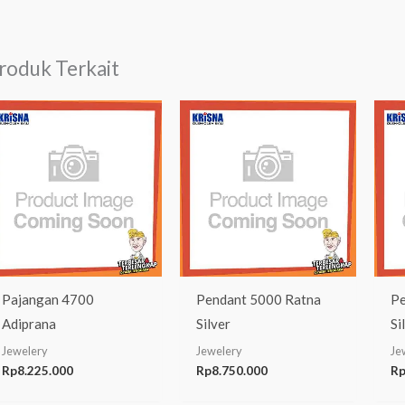
roduk Terkait
Pajangan 4700
Pendant 5000 Ratna
Pe
Adiprana
Silver
Si
Jewelery
Jewelery
Je
Rp
8.225.000
Rp
8.750.000
R