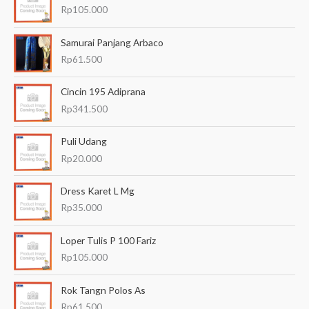
n
Rp
105.000
u
Samurai Panjang Arbaco
n
Rp
61.500
t
u
Cincin 195 Adiprana
k
Rp
341.500
:
Puli Udang
Rp
20.000
Dress Karet L Mg
Rp
35.000
Loper Tulis P 100 Fariz
Rp
105.000
Rok Tangn Polos As
Rp
61.500