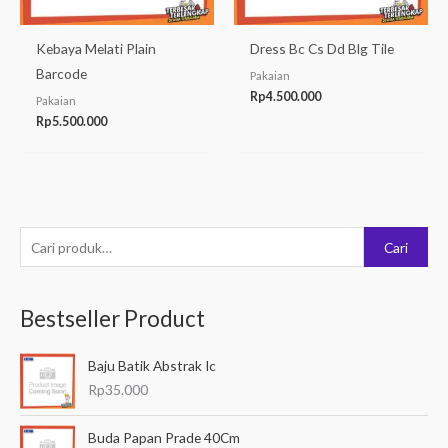
Kebaya Melati Plain
Dress Bc Cs Dd Blg Tile
Barcode
Pakaian
Rp
4.500.000
Pakaian
Rp
5.500.000
P
Cari
e
n
Bestseller Product
c
a
Baju Batik Abstrak Ic
r
Rp
35.000
i
a
Buda Papan Prade 40Cm