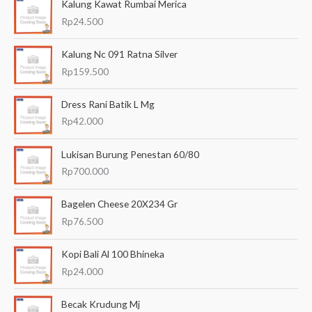
Kalung Kawat Rumbai Merica
n
Rp
24.500
u
Kalung Nc 091 Ratna Silver
n
Rp
159.500
t
u
Dress Rani Batik L Mg
k
Rp
42.000
:
Lukisan Burung Penestan 60/80
Rp
700.000
Bagelen Cheese 20X234 Gr
Rp
76.500
Kopi Bali Al 100 Bhineka
Rp
24.000
Becak Krudung Mj