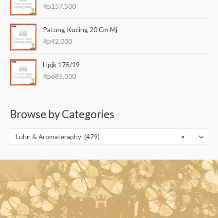
Rp
157.500
Patung Kucing 20 Cm Mj
Rp
42.000
Hpjk 175/19
Rp
685.000
Browse by Categories
Lulur & Aromateraphy (479)
×