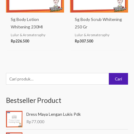
Sg Body Lotion
Sg Body Scrub Whitening
Whitening 230Ml
250 Gr
Lulur & Aromateraphy
Lulur & Aromateraphy
Rp
226.500
Rp
307.500
P
Cari
e
n
Bestseller Product
c
a
Dress Maya Lengan Lukis Pdk
r
Rp
77.000
i
a