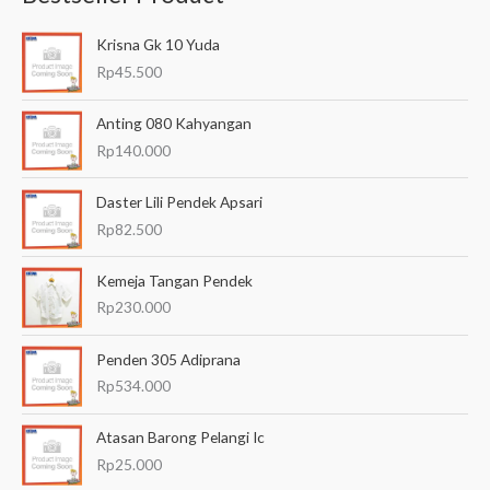
a
Krisna Gk 10 Yuda
r
Rp
45.500
i
a
Anting 080 Kahyangan
n
Rp
140.000
u
Daster Lili Pendek Apsari
n
Rp
82.500
t
u
Kemeja Tangan Pendek
k
Rp
230.000
:
Penden 305 Adiprana
Rp
534.000
Atasan Barong Pelangi Ic
Rp
25.000