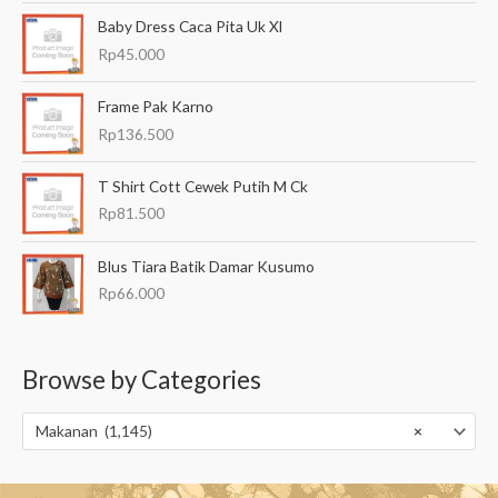
Baby Dress Caca Pita Uk Xl
Rp
45.000
Frame Pak Karno
Rp
136.500
T Shirt Cott Cewek Putih M Ck
Rp
81.500
Blus Tiara Batik Damar Kusumo
Rp
66.000
Browse by Categories
Makanan (1,145)
×