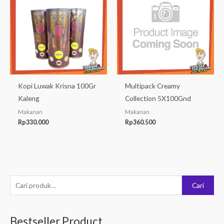
Kopi Luwak Krisna 100Gr
Multipack Creamy
Kaleng
Collection 5X100Gnd
Makanan
Makanan
Rp
330.000
Rp
360.500
P
Cari
e
n
Bestseller Product
c