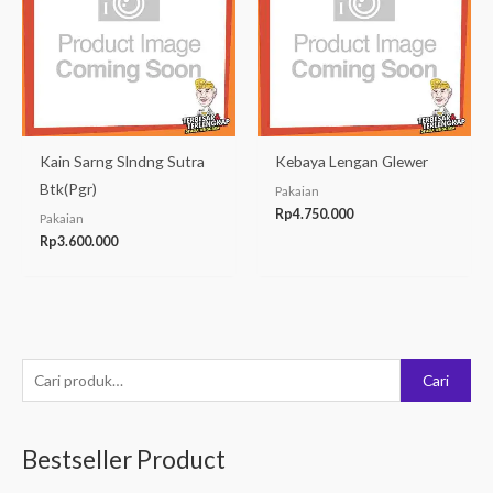
Kain Sarng Slndng Sutra
Kebaya Lengan Glewer
Btk(Pgr)
Pakaian
Rp
4.750.000
Pakaian
Rp
3.600.000
P
Cari
e
n
Bestseller Product
c
a