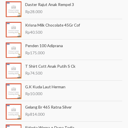
Daster Rajut Anak Rempel 3
r
Rp
28.000
i
a
Krisna Milk Chocolate 45Gr Cof
n
Rp
40.500
u
Penden 100 Adiprana
n
Rp
175.000
t
u
T Shirt Cott Anak Putih S Ck
k
Rp
74.500
:
G.K Kuda Laut Herman
Rp
10.000
Gelang Br 465 Ratna Silver
Rp
814.000
Sidarta Warna + Dupa Tedja