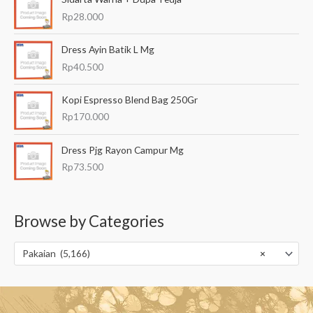
Rp
28.000
Dress Ayin Batik L Mg
Rp
40.500
Kopi Espresso Blend Bag 250Gr
Rp
170.000
Dress Pjg Rayon Campur Mg
Rp
73.500
Browse by Categories
Pakaian (5,166)
×