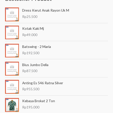
a
Dress Kerut Anak Rayon Uk M
r
Rp
25.500
i
a
Kotak Kaki Mj
n
Rp
49.000
u
Batswing - 2 Maria
n
Rp
192.500
t
u
Blus Jumbo Della
k
Rp
87.500
:
Anting Es 546 Ratna Silver
Rp
955.500
Kebaya Brokat 2 Ton
Rp
195.000