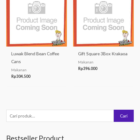
Luwak Blend Bean Coffee
Gift Square 3Box Krakaoa
Cans
Makanan
Rp
396.000
Makanan
Rp
304.500
P
Cari
e
n
Bestseller Product
c