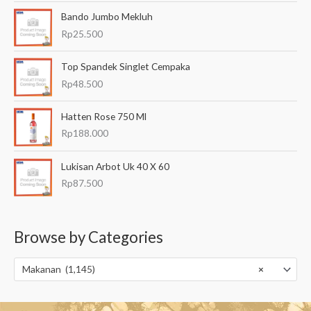
Bando Jumbo Mekluh
Rp
25.500
Top Spandek Singlet Cempaka
Rp
48.500
Hatten Rose 750 Ml
Rp
188.000
Lukisan Arbot Uk 40 X 60
Rp
87.500
Browse by Categories
Makanan (1,145)
×