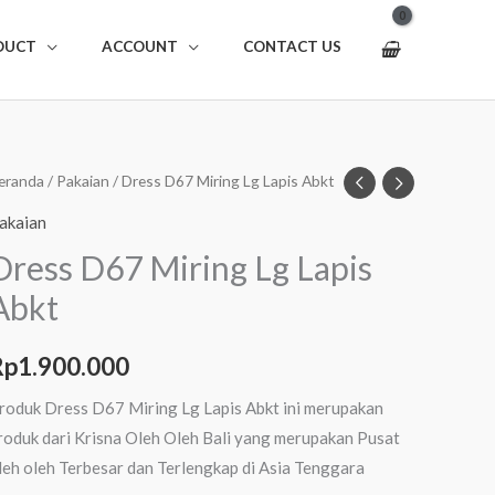
DUCT
ACCOUNT
CONTACT US
uantitas
eranda
/
Pakaian
/ Dress D67 Miring Lg Lapis Abkt
ress
akaian
67
Dress D67 Miring Lg Lapis
iring
Abkt
g
apis
bkt
Rp
1.900.000
roduk Dress D67 Miring Lg Lapis Abkt ini merupakan
roduk dari Krisna Oleh Oleh Bali yang merupakan Pusat
leh oleh Terbesar dan Terlengkap di Asia Tenggara