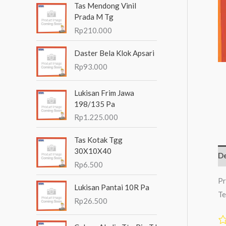
Tas Mendong Vinil
n
Prada M Tg
t
Rp
210.000
u
Daster Bela Klok Apsari
k
Rp
93.000
:
Lukisan Frim Jawa
198/135 Pa
Rp
1.225.000
Tas Kotak Tgg
30X10X40
De
Rp
6.500
Pr
Lukisan Pantai 10R Pa
Te
Rp
26.500