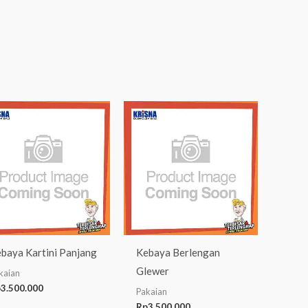
baya Kartini Panjang
Kebaya Berlengan
Glewer
kaian
p
3.500.000
Pakaian
Rp
3.500.000