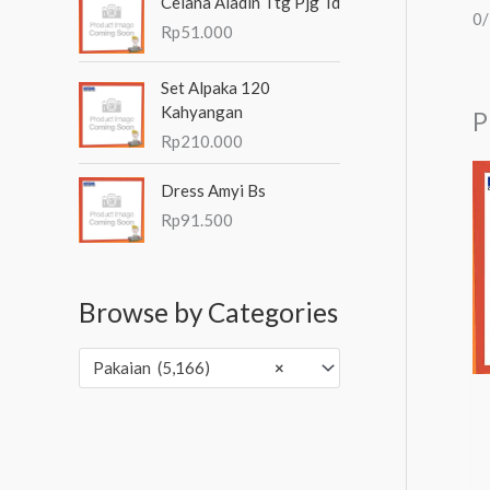
Celana Aladin Ttg Pjg Td
0
Rp
51.000
Set Alpaka 120
Kahyangan
P
Rp
210.000
Dress Amyi Bs
Rp
91.500
Browse by Categories
Pakaian (5,166)
×