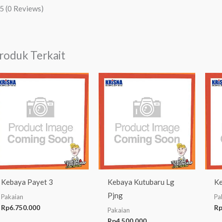
/5
(0 Reviews)
roduk Terkait
Kebaya Payet 3
Kebaya Kutubaru Lg
Ke
Pjng
Pakaian
Pa
Rp
6.750.000
R
Pakaian
Rp
4.500.000