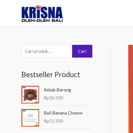
Lewati
ke
konten
P
Cari
e
n
Bestseller Product
c
a
Asbak Barong
r
Rp
26.500
i
a
Bali Banana Cheese
n
Rp
51.500
u