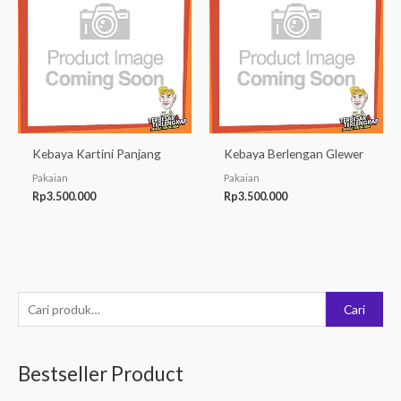
Kebaya Kartini Panjang
Kebaya Berlengan Glewer
Pakaian
Pakaian
Rp
3.500.000
Rp
3.500.000
P
Cari
e
n
Bestseller Product
c
a