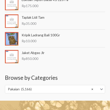
Rp
175.000
Taplak Lidi Tam
Rp
35.000
Kripik Ladrang Bali 100Gr
Rp
10.000
Jaket Abgeo Jlr
Rp
850.000
Browse by Categories
Pakaian (5,166)
×