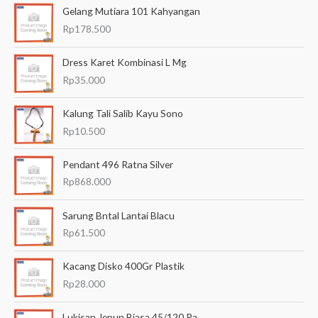
Gelang Mutiara 101 Kahyangan
r
Rp
178.500
i
a
Dress Karet Kombinasi L Mg
n
Rp
35.000
u
Kalung Tali Salib Kayu Sono
n
Rp
10.500
t
u
Pendant 496 Ratna Silver
k
Rp
868.000
:
Sarung Bntal Lantai Blacu
Rp
61.500
Kacang Disko 400Gr Plastik
Rp
28.000
Lukisan Jepun Biasa 45/120 Pa