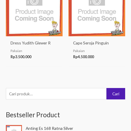
Dress Yudith Glewer R
Cape Seroja Pinguin
Pakaian
Pakaian
Rp
3.500.000
Rp
4.500.000
P
Cari
e
n
Bestseller Product
c
a
Anting Es 168 Ratna Silver