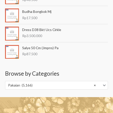
Budha Bongkok Mj
Rp
17.500
Dress D38 Bkt Ucs Cirkle
Rp
3.500.000
Salye 50 Cm (Jmpns) Pa
Rp
87.500
Browse by Categories
Pakaian (5,166)
×