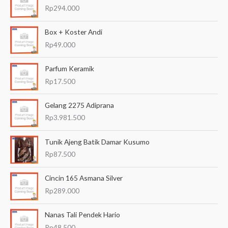
r
Rp
294.000
i
a
Box + Koster Andi
n
Rp
49.000
u
Parfum Keramik
n
Rp
17.500
t
u
Gelang 2275 Adiprana
k
Rp
3.981.500
:
Tunik Ajeng Batik Damar Kusumo
Rp
87.500
Cincin 165 Asmana Silver
Rp
289.000
Nanas Tali Pendek Hario
Rp
48.500