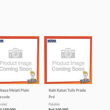
baya Melati Plain
Kain Katun Tulis Prada
rcode
Prd
kaian
Pakaian
p
5.500.000
Rp
5.500.000