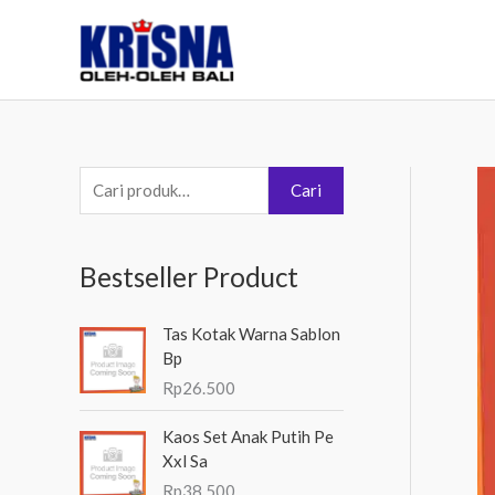
Lewati
ke
konten
P
Cari
e
n
Bestseller Product
c
a
Tas Kotak Warna Sablon
r
Bp
i
Rp
26.500
a
Kaos Set Anak Putih Pe
n
Xxl Sa
u
Rp
38.500