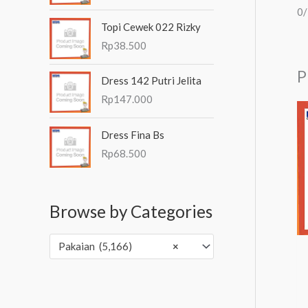
0
:
Topi Cewek 022 Rizky
R
p
Rp
38.500
1
P
1
Dress 142 Putri Jelita
1
Rp
147.000
.
5
0
Dress Fina Bs
0
Rp
68.500
h
i
n
Browse by Categories
g
g
a
Pakaian (5,166)
×
R
p
1
3