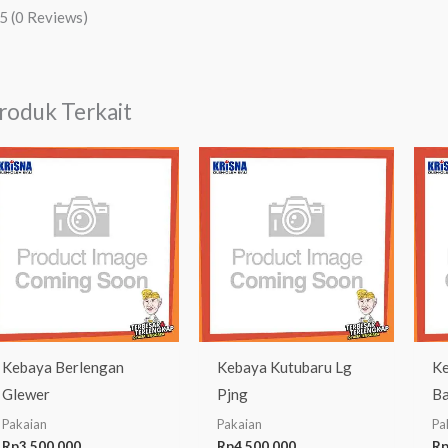
/5
(0 Reviews)
roduk Terkait
Kebaya Berlengan
Kebaya Kutubaru Lg
Ke
Glewer
Pjng
Ba
Pakaian
Pakaian
Pa
Rp
3.500.000
Rp
4.500.000
R