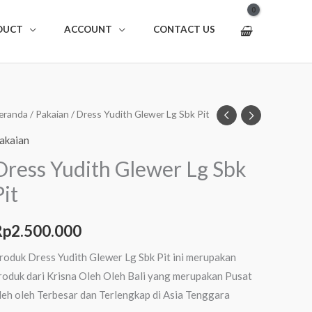
DUCT
ACCOUNT
CONTACT US
uantitas
eranda
/
Pakaian
/ Dress Yudith Glewer Lg Sbk Pit
ress
akaian
udith
Dress Yudith Glewer Lg Sbk
lewer
Pit
g
bk
it
Rp
2.500.000
roduk Dress Yudith Glewer Lg Sbk Pit ini merupakan
roduk dari Krisna Oleh Oleh Bali yang merupakan Pusat
leh oleh Terbesar dan Terlengkap di Asia Tenggara