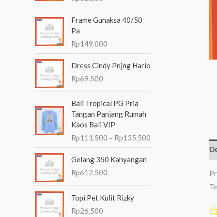
n
Frame Gunaksa 40/50
t
Pa
u
Rp
149.000
k
Dress Cindy Pnjng Hario
:
Rp
69.500
R
Bali Tropical PG Pria
e
Tangan Panjang Rumah
n
Kaos Bali VIP
t
Rp
111.500
–
Rp
135.500
a
De
n
Gelang 350 Kahyangan
g
Rp
612.500
h
Pr
a
Te
r
Topi Pet Kulit Rizky
g
Rp
26.500
a