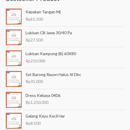
a
Kepakan Tangan Mj
r
Rp
61.500
i
a
Lukisan Cili Jawa 30/40 Pa
n
Rp
27.500
u
Lukisan Kampung (B) 60X80
n
Rp
210.000
t
u
Set Barong Rayon Halus Xl Dbc
k
Rp
35.000
:
Dress Kebaya 04Dk
Rp
1.250.000
Gelang Kayu Kecil Har
Rp
8.500