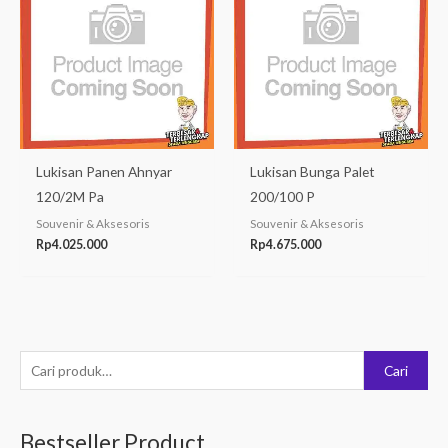
Lukisan Panen Ahnyar
Lukisan Bunga Palet
120/2M Pa
200/100 P
Souvenir & Aksesoris
Souvenir & Aksesoris
Rp
4.025.000
Rp
4.675.000
P
Cari
e
n
Bestseller Product
c