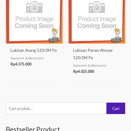
Lukisan Arang 120/2M Pa
Lukisan Panen Ahnyar
120/2M Pa
Souvenir & Aksesoris
Rp
4.375.000
Souvenir & Aksesoris
Rp
4.025.000
P
Cari
e
n
Bestseller Product
c