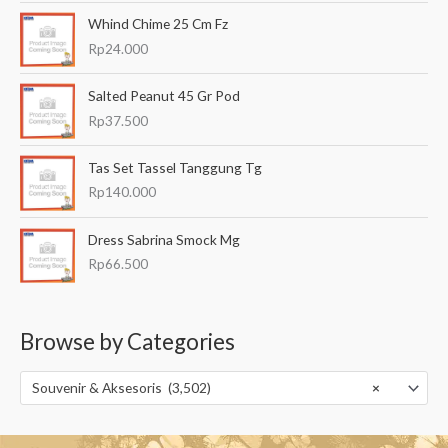
Whind Chime 25 Cm Fz
Rp
24.000
Salted Peanut 45 Gr Pod
Rp
37.500
Tas Set Tassel Tanggung Tg
Rp
140.000
Dress Sabrina Smock Mg
Rp
66.500
Browse by Categories
Souvenir & Aksesoris (3,502)
×