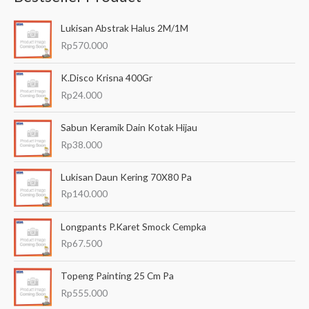
a
Lukisan Abstrak Halus 2M/1M
r
Rp
570.000
i
a
K.Disco Krisna 400Gr
n
Rp
24.000
u
Sabun Keramik Dain Kotak Hijau
n
Rp
38.000
t
u
Lukisan Daun Kering 70X80 Pa
k
Rp
140.000
:
Longpants P.Karet Smock Cempka
Rp
67.500
Topeng Painting 25 Cm Pa
Rp
555.000