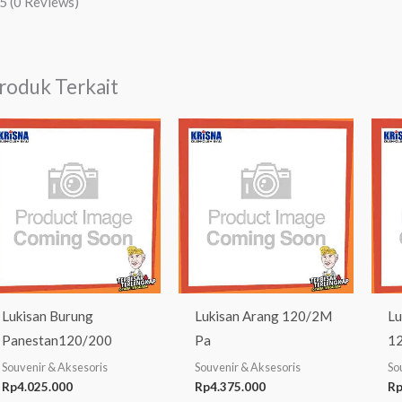
/5
(0 Reviews)
roduk Terkait
Lukisan Burung
Lukisan Arang 120/2M
Lu
Panestan120/200
Pa
1
Souvenir & Aksesoris
Souvenir & Aksesoris
So
Rp
4.025.000
Rp
4.375.000
R