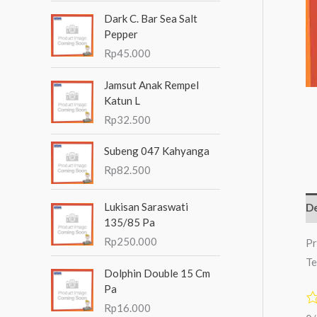
n
Dark C. Bar Sea Salt
t
Pepper
Rp
45.000
u
k
Jamsut Anak Rempel
:
Katun L
Rp
32.500
Subeng 047 Kahyanga
Rp
82.500
Lukisan Saraswati
De
135/85 Pa
Rp
250.000
Pr
Te
Dolphin Double 15 Cm
Pa
Rp
16.000