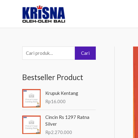
Lewati
ke
konten
P
Cari
e
n
Bestseller Product
c
a
Krupuk Kentang
r
Rp
16.000
i
a
Cincin Rs 1297 Ratna
Silver
n
Rp
2.270.000
u