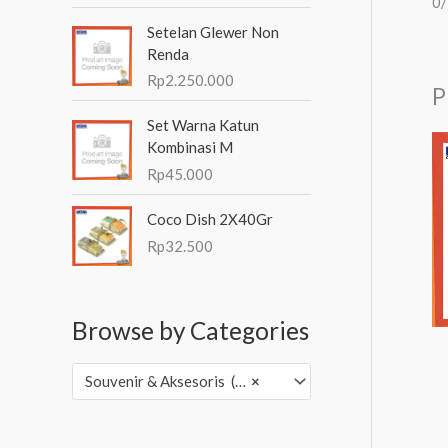
0
Setelan Glewer Non
Renda
Rp
2.250.000
P
Set Warna Katun
Kombinasi M
Rp
45.000
Coco Dish 2X40Gr
Rp
32.500
Browse by Categories
Souvenir & Aksesoris (3,502)
×