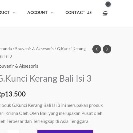
DUCT
ACCOUNT
CONTACT US
uantitas
eranda
/
Souvenir & Aksesoris
/ G.Kunci Kerang
li Isi 3
.Kunci
erang
ouvenir & Aksesoris
ali
G.Kunci Kerang Bali Isi 3
i
Rp
13.500
roduk G.Kunci Kerang Bali Isi 3 ini merupakan produk
ari Krisna Oleh Oleh Bali yang merupakan Pusat oleh
leh Terbesar dan Terlengkap di Asia Tenggara