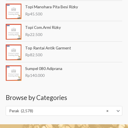
Topi Manohara Pita Besi Rizky
Rp
45.500
Topi Com.Armi Rizky
Rp
22.500
Top Rantai Antik Garment
Rp
82.500
Sumpel 080 Adiprana
Rp
140.000
Browse by Categories
Perak (2,578)
×