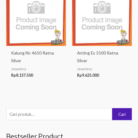
Kalung Nc 4650 Ratna
Anting Es 5500 Ratna
Silver
Silver
Jewelery
Jewelery
Rp
8.137.500
Rp
9.625.000
P
Cari
e
n
Bestseller Product
c