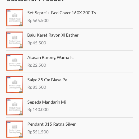
a
Set Seprei + Bed Cover 160X 200 Ts
r
Rp
565.500
i
a
Baju Karet Rayon Xl Esther
n
Rp
45.500
u
Atasan Barong Warna Ic
n
Rp
22.500
t
u
Salye 35 Cm Biasa Pa
k
Rp
83.500
:
Sepeda Mandarin Mj
Rp
140.000
Pendant 315 Ratna Silver
Rp
551.500