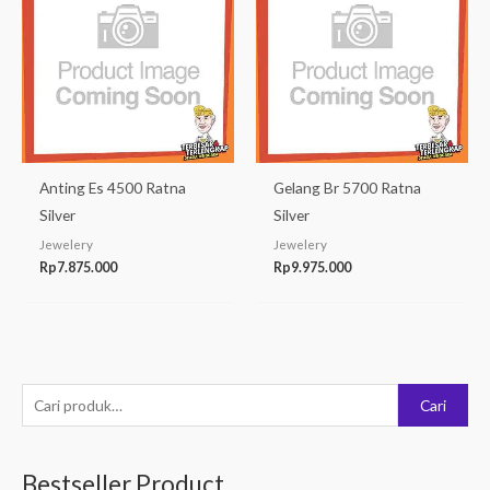
Anting Es 4500 Ratna
Gelang Br 5700 Ratna
Silver
Silver
Jewelery
Jewelery
Rp
7.875.000
Rp
9.975.000
P
Cari
e
n
Bestseller Product
c