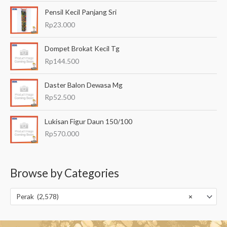
Pensil Kecil Panjang Sri
Rp
23.000
Dompet Brokat Kecil Tg
Rp
144.500
Daster Balon Dewasa Mg
Rp
52.500
Lukisan Figur Daun 150/100
Rp
570.000
Browse by Categories
Perak (2,578)
×