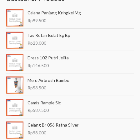
a
Celana Panjang Kringkel Mg
r
Rp
99.500
i
a
Tas Rotan Bulat Eg Bp
n
Rp
23.000
u
Dress 102 Putri Jelita
n
Rp
146.500
t
u
Meru Airbrush Bambu
k
Rp
53.500
:
Gamis Rample Slc
Rp
587.500
Gelang Br 056 Ratna Silver
Rp
98.000