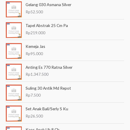
Gelang 030 Asmana Silver
r
Rp
52.500
i
a
Tapel Abstrak 25 Cm Pa
n
Rp
219.000
u
Kemeja Jas
n
Rp
95.000
t
u
Anting Es 770 Ratna Silver
k
Rp
1.347.500
:
Suling 30 Antik Md Repot
Rp
7.500
Set Anak Bali/Serly S Ku
Rp
26.500
Kaos Anak Uk 8 Cb