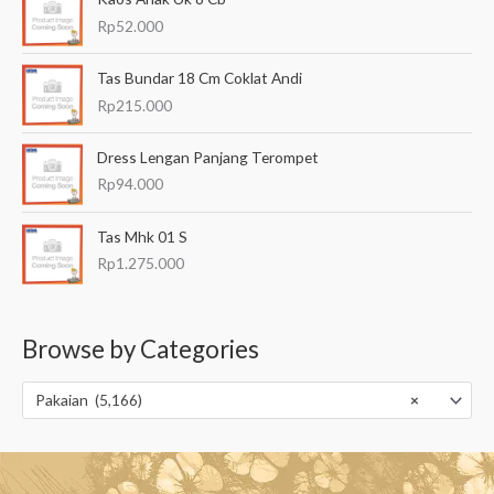
Rp
52.000
Tas Bundar 18 Cm Coklat Andi
Rp
215.000
Dress Lengan Panjang Terompet
Rp
94.000
Tas Mhk 01 S
Rp
1.275.000
Browse by Categories
Pakaian (5,166)
×