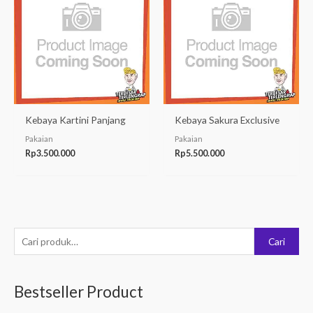
Kebaya Kartini Panjang
Kebaya Sakura Exclusive
Pakaian
Pakaian
Rp
3.500.000
Rp
5.500.000
P
Cari
e
n
Bestseller Product
c
a