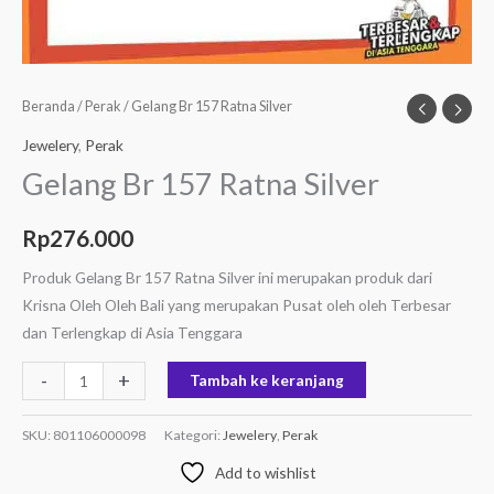
Beranda
/
Perak
/ Gelang Br 157 Ratna Silver
Jewelery
,
Perak
Gelang Br 157 Ratna Silver
Rp
276.000
Produk Gelang Br 157 Ratna Silver ini merupakan produk dari
Krisna Oleh Oleh Bali yang merupakan Pusat oleh oleh Terbesar
dan Terlengkap di Asia Tenggara
-
+
Tambah ke keranjang
SKU:
801106000098
Kategori:
Jewelery
,
Perak
Add to wishlist