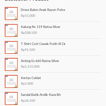
a
Dress Balon Anak Rayon Polos
r
Rp
51.000
i
a
Kalung Nc 119 Ratna Silver
n
Rp
208.500
u
T Shirt Cott Cewek Putih Xl Ck
n
Rp
91.500
t
u
Anting Es 660 Ratna Silver
k
Rp
1.155.000
:
Kertas Coklat
Rp
5.000
Sandal Batik Andik-Kaze Bh
Rp
26.500