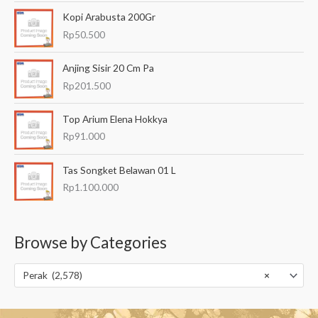
Kopi Arabusta 200Gr
Rp
50.500
Anjing Sisir 20 Cm Pa
Rp
201.500
Top Arium Elena Hokkya
Rp
91.000
Tas Songket Belawan 01 L
Rp
1.100.000
Browse by Categories
Perak (2,578)
×