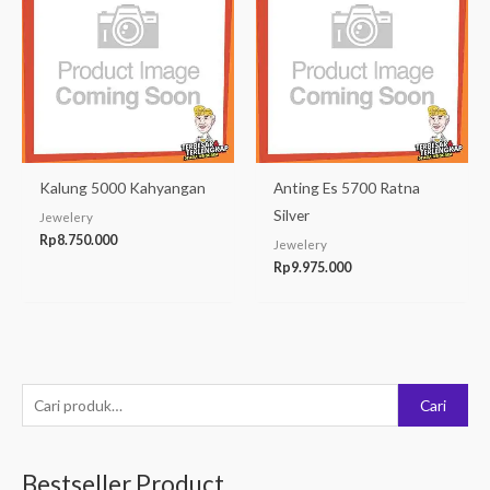
Kalung 5000 Kahyangan
Anting Es 5700 Ratna
Silver
Jewelery
Rp
8.750.000
Jewelery
Rp
9.975.000
P
Cari
e
n
Bestseller Product
c